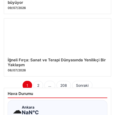
büyüyor
09/07/2026
İğneli Fırça: Sanat ve Terapi Dünyasında Yenilikçi Bir
Yaklaşım
08/07/2026
Yazı
1
2
…
208
Sonraki
sayfalaması
Hava Durumu
☁
Ankara
NaN°C