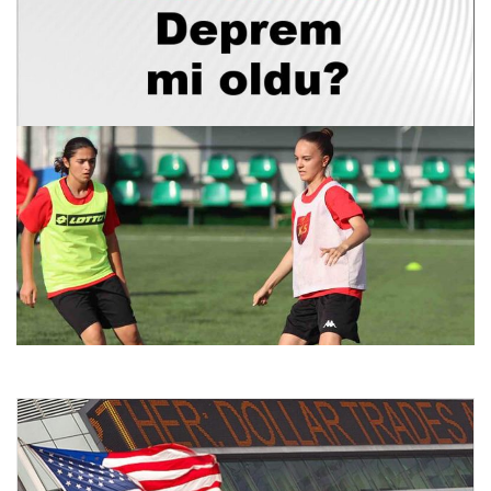
27 Temmuz 2026 Deprem Raporu: İstanbul, Ankara, İzmir
ve Türkiye Genelindeki Son Durum
27.07.2026 09:20
Kayseri Kadın Futbol Kulübü, Süper Lig’e Hazırlıklarını
Şiddetle Sürdürüyor
26.07.2026 10:20