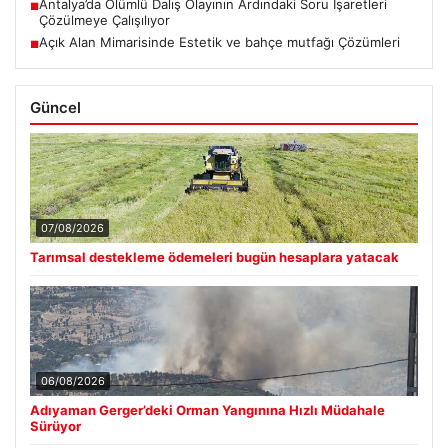
Antalya’da Ölümlü Dalış Olayının Ardındaki Soru İşaretleri
■
Çözülmeye Çalışılıyor
Açık Alan Mimarisinde Estetik ve bahçe mutfağı Çözümleri
■
Güncel
07/08/2026
Tarımsal destekleme ödemeleri bugün hesaplara yatacak
06/08/2026
Adıyaman Gerger’deki Orman Yangınına Hızlı Müdahale
Sürüyor