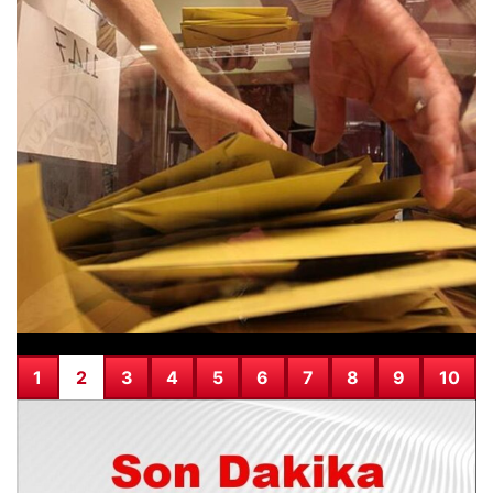
Adıyaman Gerger’deki Orman Yangınına
Hızlı Müdahale Sürüyor
1
2
3
4
5
6
7
8
9
10