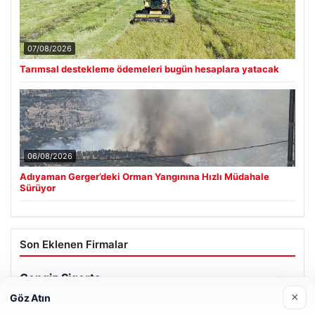
07/08/2026
Tarımsal destekleme ödemeleri bugün hesaplara yatacak
06/08/2026
Adıyaman Gerger’deki Orman Yangınına Hızlı Müdahale
Sürüyor
Son Eklenen Firmalar
×
Göz Atın