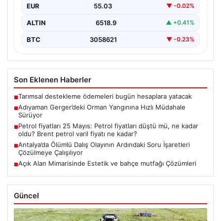
EUR
55.03
▼ -0.02%
ALTIN
6518.9
▲ +0.41%
BTC
3058621
▼ -0.23%
Son Eklenen Haberler
Tarımsal destekleme ödemeleri bugün hesaplara yatacak
■
Adıyaman Gerger’deki Orman Yangınına Hızlı Müdahale
■
Sürüyor
Petrol fiyatları 25 Mayıs: Petrol fiyatları düştü mü, ne kadar
■
oldu? Brent petrol varil fiyatı ne kadar?
Antalya’da Ölümlü Dalış Olayının Ardındaki Soru İşaretleri
■
Çözülmeye Çalışılıyor
Açık Alan Mimarisinde Estetik ve bahçe mutfağı Çözümleri
■
Güncel