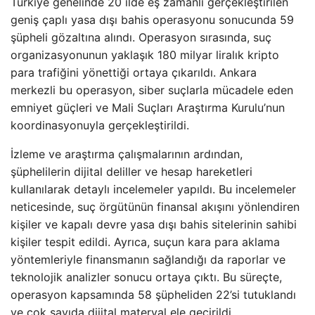
Türkiye genelinde 20 ilde eş zamanlı gerçekleştirilen
geniş çaplı yasa dışı bahis operasyonu sonucunda 59
şüpheli gözaltına alındı. Operasyon sırasında, suç
organizasyonunun yaklaşık 180 milyar liralık kripto
para trafiğini yönettiği ortaya çıkarıldı. Ankara
merkezli bu operasyon, siber suçlarla mücadele eden
emniyet güçleri ve Mali Suçları Araştırma Kurulu’nun
koordinasyonuyla gerçekleştirildi.
İzleme ve araştırma çalışmalarının ardından,
şüphelilerin dijital deliller ve hesap hareketleri
kullanılarak detaylı incelemeler yapıldı. Bu incelemeler
neticesinde, suç örgütünün finansal akışını yönlendiren
kişiler ve kapalı devre yasa dışı bahis sitelerinin sahibi
kişiler tespit edildi. Ayrıca, suçun kara para aklama
yöntemleriyle finansmanın sağlandığı da raporlar ve
teknolojik analizler sonucu ortaya çıktı. Bu süreçte,
operasyon kapsamında 58 şüpheliden 22’si tutuklandı
ve çok sayıda dijital materyal ele geçirildi.