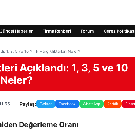
Güncel Haberler
Firma Rehberi
Forum
Çerez Politikas
ı: 1, 3, 5 ve 10 Yıllık Harç Miktarları Neler?
ri Açıklandı: 1, 3, 5 ve 10
 Neler?
Paylaş:
11:55
Twitter
Facebook
WhatsApp
Reddit
Pinte
niden Değerleme Oranı