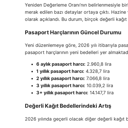
Yeniden Değerleme Oranı’nın belirlenmesiyle birl
merak edilen bazı detaylar ortaya çıktı. Hazine 
olarak açıklandı. Bu durum, birçok değerli kağı
Pasaport Harçlarının Güncel Durumu
Yeni düzenlemeye göre, 2026 yılı itibarıyla pasa
pasaport harçlarının yeni bedelleri yer almaktad
6 aylık pasaport harcı:
2.960,8 lira
1 yıllık pasaport harcı:
4.328,7 lira
2 yıllık pasaport harcı:
7.066,8 lira
3 yıllık pasaport harcı:
10.039,2 lira
3+ yıllık pasaport harcı:
14.147,7 lira
Değerli Kağıt Bedellerindeki Artış
2026 yılında geçerli olacak diğer değerli kağıt b