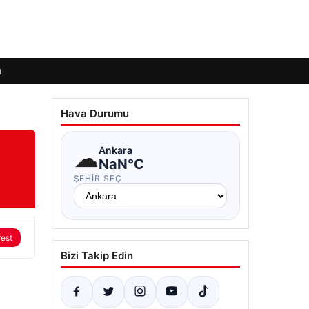
ı
Hava Durumu
☁
Ankara
NaN°C
ŞEHIR SEÇ
rest
Bizi Takip Edin