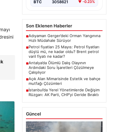
enerji…
BTC
3058621
▼ -0.23%
Son Eklenen Haberler
kmayı
Adıyaman Gerger’deki Orman Yangınına
dresini
■
Hızlı Müdahale Sürüyor
Petrol fiyatları 25 Mayıs: Petrol fiyatları
■
düştü mü, ne kadar oldu? Brent petrol
varil fiyatı ne kadar?
uk
Antalya’da Ölümlü Dalış Olayının
■
Ardındaki Soru İşaretleri Çözülmeye
Çalışılıyor
Açık Alan Mimarisinde Estetik ve bahçe
■
mutfağı Çözümleri
İstanbul’da Yerel Yönetimlerde Değişim
■
Rüzgarı: AK Parti, CHP’yi Geride Bıraktı
Güncel