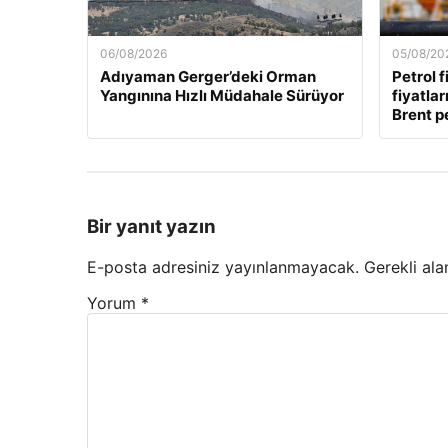
06/08/2026
05/08/20
Adıyaman Gerger’deki Orman
Petrol f
Yangınına Hızlı Müdahale Sürüyor
fiyatla
Brent pe
Bir yanıt yazın
E-posta adresiniz yayınlanmayacak.
Gerekli ala
Yorum
*