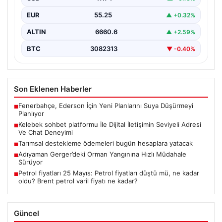
bağlantı oluşturması kritik bir önem ifade etmektedir.
EUR
55.25
▲ +0.32%
Günümüzde…
ALTIN
6660.6
▲ +2.59%
BTC
3082313
▼ -0.40%
Son Eklenen Haberler
Fenerbahçe, Ederson İçin Yeni Planlarını Suya Düşürmeyi
■
Planlıyor
Kelebek sohbet platformu İle Dijital İletişimin Seviyeli Adresi
■
Ve Chat Deneyimi
Tarımsal destekleme ödemeleri bugün hesaplara yatacak
■
Adıyaman Gerger’deki Orman Yangınına Hızlı Müdahale
■
Sürüyor
Petrol fiyatları 25 Mayıs: Petrol fiyatları düştü mü, ne kadar
■
oldu? Brent petrol varil fiyatı ne kadar?
Güncel