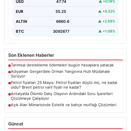
USD
47.74
▲ +0.18%
ediyor.…
EUR
55.25
▲ +0.32%
ALTIN
6660.6
▲ +2.59%
BTC
3092677
▲ +1.08%
Son Eklenen Haberler
Tarımsal destekleme ödemeleri bugün hesaplara yatacak
■
Adıyaman Gerger’deki Orman Yangınına Hızlı Müdahale
■
Sürüyor
Petrol fiyatları 25 Mayıs: Petrol fiyatları düştü mü, ne kadar
■
oldu? Brent petrol varil fiyatı ne kadar?
Antalya’da Ölümlü Dalış Olayının Ardındaki Soru İşaretleri
■
Çözülmeye Çalışılıyor
Açık Alan Mimarisinde Estetik ve bahçe mutfağı Çözümleri
■
Güncel