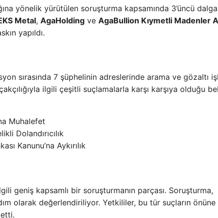
lığına yönelik yürütülen soruşturma kapsamında 3’üncü dalga
EKS Metal
,
AgaHolding
ve
AgaBullion Kıymetli Madenler A
skın yapıldı.
syon sırasında 7 şüphelinin adreslerinde arama ve gözaltı iş
çakçılığıyla ilgili çeşitli suçlamalarla karşı karşıya olduğu beli
na Muhalefet
kli Dolandırıcılık
kası Kanunu’na Aykırılık
 ilgili geniş kapsamlı bir soruşturmanın parçası. Soruşturma,
 olarak değerlendiriliyor. Yetkililer, bu tür suçların önüne
etti.