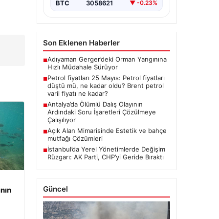
enerji…
BTC
3058621
▼ -0.23%
Son Eklenen Haberler
Adıyaman Gerger’deki Orman Yangınına
■
Hızlı Müdahale Sürüyor
Petrol fiyatları 25 Mayıs: Petrol fiyatları
■
düştü mü, ne kadar oldu? Brent petrol
varil fiyatı ne kadar?
Antalya’da Ölümlü Dalış Olayının
■
Ardındaki Soru İşaretleri Çözülmeye
Çalışılıyor
Açık Alan Mimarisinde Estetik ve bahçe
■
mutfağı Çözümleri
İstanbul’da Yerel Yönetimlerde Değişim
■
Rüzgarı: AK Parti, CHP’yi Geride Bıraktı
Güncel
ının