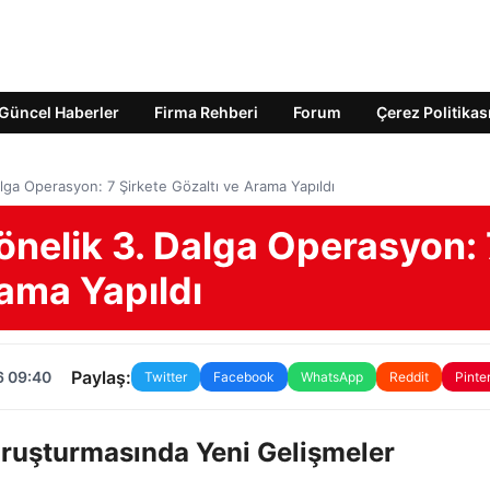
Güncel Haberler
Firma Rehberi
Forum
Çerez Politikas
Dalga Operasyon: 7 Şirkete Gözaltı ve Arama Yapıldı
Yönelik 3. Dalga Operasyon: 
rama Yapıldı
Paylaş:
6 09:40
Twitter
Facebook
WhatsApp
Reddit
Pinte
Soruşturmasında Yeni Gelişmeler