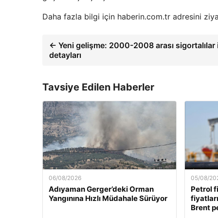
Daha fazla bilgi için haberin.com.tr adresini ziya
← Yeni gelişme: 2000-2008 arası sigortalılar 
detayları
Tavsiye Edilen Haberler
06/08/2026
05/08/20
Adıyaman Gerger’deki Orman
Petrol f
Yangınına Hızlı Müdahale Sürüyor
fiyatla
Brent pe