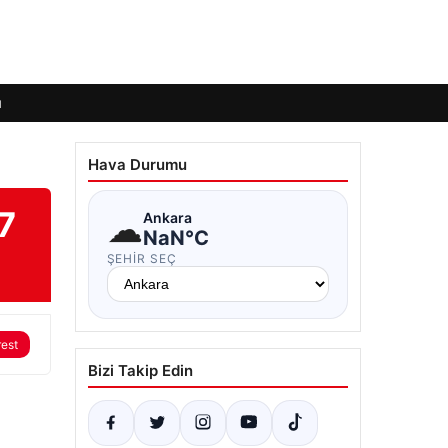
ı
Hava Durumu
7
☁
Ankara
NaN°C
ŞEHIR SEÇ
rest
Bizi Takip Edin