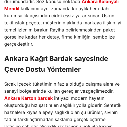
durumundadır. Söz konusu noktada
Ankara Kolonyalı
Mendil
kullanımı aynı zamanda kolaylık hem dahi
kurumsallık açısından ciddi eşsiz yarar sunar. Üstün
tekil ıslak peçete, müşterinin aklında markaya ilişkin iyi
temel izlenim bırakır. Rayiha belirlenmesinden paket
görseline kadar her detay, firma kimliğini sembolize
gerçekleştirir.
Ankara Kağıt Bardak sayesinde
Çevre Dostu Yöntemler
Sıcak içecek tüketiminin fazla olduğu çalışma alanı ve
sanayi bölgelerinde kullan gereçler vazgeçilmezdir.
Ankara Karton bardak
ihtiyacı modern hayatın
oluşturduğu hız şartını en sağlıklı yolla giderir. Sentetik
haznelere kıyasla epey sağlıklı olan şu ürünler, sıvının
tadını farklılaştırmadan saklama gerçekleştirme
yetisine sahiptir. Sıcaklık izolasyonu yoluyla kişinin