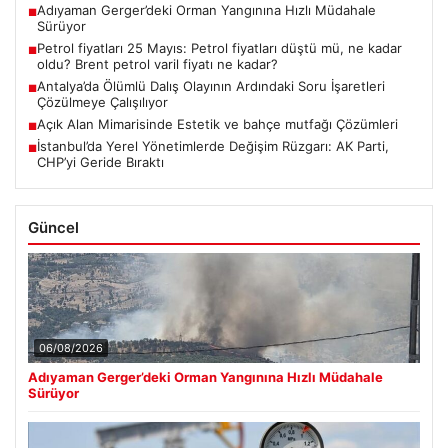
Adıyaman Gerger’deki Orman Yangınına Hızlı Müdahale
■
Sürüyor
Petrol fiyatları 25 Mayıs: Petrol fiyatları düştü mü, ne kadar
■
oldu? Brent petrol varil fiyatı ne kadar?
Antalya’da Ölümlü Dalış Olayının Ardındaki Soru İşaretleri
■
Çözülmeye Çalışılıyor
Açık Alan Mimarisinde Estetik ve bahçe mutfağı Çözümleri
■
İstanbul’da Yerel Yönetimlerde Değişim Rüzgarı: AK Parti,
■
CHP’yi Geride Bıraktı
Güncel
06/08/2026
Adıyaman Gerger’deki Orman Yangınına Hızlı Müdahale
Sürüyor