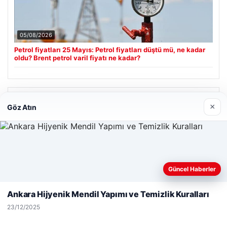
05/08/2026
Petrol fiyatları 25 Mayıs: Petrol fiyatları düştü mü, ne kadar
oldu? Brent petrol varil fiyatı ne kadar?
Son Eklenen Firmalar
×
Göz Atın
Web sitemizi nasıl kullandığınızı daha iyi anlayabilmek,
Güncel Haberler
deneyiminizi kişiselleştirmek ve geliştirmek amacıyla çerezler
kullanıyoruz.
Çerez Politikamız
Ankara Hijyenik Mendil Yapımı ve Temizlik Kuralları
Reddet
Kabul Et
23/12/2025