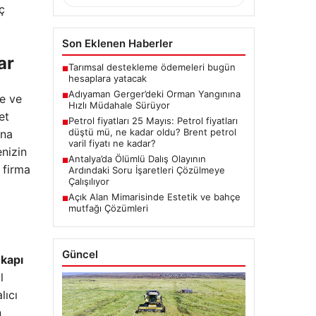
ç
Son Eklenen Haberler
ar
Tarımsal destekleme ödemeleri bugün
■
hesaplara yatacak
Adıyaman Gerger’deki Orman Yangınına
■
ne ve
Hızlı Müdahale Sürüyor
et
Petrol fiyatları 25 Mayıs: Petrol fiyatları
■
düştü mü, ne kadar oldu? Brent petrol
ana
varil fiyatı ne kadar?
nizin
Antalya’da Ölümlü Dalış Olayının
■
r firma
Ardındaki Soru İşaretleri Çözülmeye
Çalışılıyor
Açık Alan Mimarisinde Estetik ve bahçe
■
mutfağı Çözümleri
Güncel
 kapı
l
lıcı
n