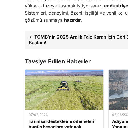
yüksek düzeye taşımak istiyorsanız,
endustriy
Sistemleri, deneyimi, özenli işçiliği ve yenilikç
çözümü sunmaya
hazırdır
.
← TCMB’nin 2025 Aralık Faiz Kararı İçin Geri
Başladı!
Tavsiye Edilen Haberler
07/08/2026
06/08/20
Tarımsal destekleme ödemeleri
Adıyam
bugün hesaplara yatacak
Yangını