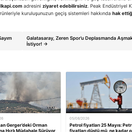
elkapi.com
adresini
ziyaret edebilirsiniz
. Peak Endüstriyel K
i ürünleriyle kuruluşunuzun geçiş sistemleri hakkında
hak ettiğ
 Sayım
Galatasaray, Zeren Spor’u Deplasmanda Aşma
İstiyor! →
26
05/08/2026
an Gerger’deki Orman
Petrol fiyatları 25 Mayıs: Petr
na Hızlı Müdahale Sürüyor
fiyatları düştü mü, ne kadar 