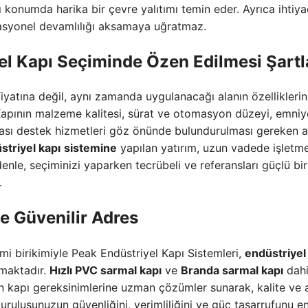
alı konumda harika bir çevre yalıtımı temin eder. Ayrıca ihtiya
erasyonel devamlılığı aksamaya uğratmaz.
el Kapı
Seçiminde Özen Edilmesi Şartl
fiyatına değil, aynı zamanda uygulanacağı alanın özellikleri
Kapının malzeme kalitesi, sürat ve otomasyon düzeyi, emniy
nrası destek hizmetleri göz önünde bulundurulması gereken 
striyel kapı
sistemine
yapılan yatırım, uzun vadede işletme
edenle, seçiminizi yaparken tecrübeli ve referansları güçlü bi
.
de Güvenilir Adres
imi birikimiyle Peak Endüstriyel Kapı Sistemleri,
endüstriyel
kmaktadır.
Hızlı PVC sarmal kapı
ve
Branda sarmal kapı
dahi
n kapı gereksinimlerine uzman çözümler sunarak, kalite ve a
uruluşunuzun güvenliğini, verimliliğini ve güç tasarrufunu e