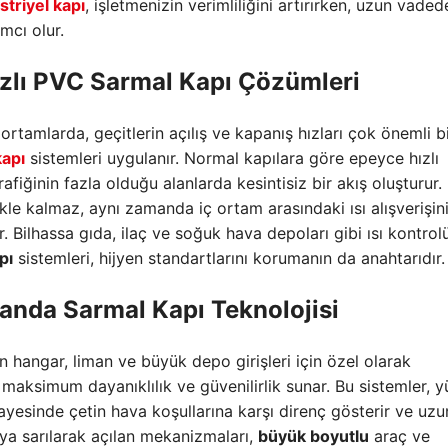
triyel kapı
, işletmenizin verimliliğini artırırken, uzun vaded
mcı olur.
zlı PVC Sarmal Kapı
Çözümleri
tamlarda, geçitlerin açılış ve kapanış hızları çok önemli b
kapı
sistemleri uygulanır. Normal kapılara göre epeyce hızlı
afiğinin fazla olduğu alanlarda kesintisiz bir akış oluşturur.
kle kalmaz, aynı zamanda iç ortam arasındaki ısı alışverişin
r. Bilhassa gıda, ilaç ve soğuk hava depoları gibi ısı kontro
pı
sistemleri, hijyen standartlarını korumanın da anahtarıdır.
anda Sarmal Kapı
Teknolojisi
n hangar, liman ve büyük depo girişleri için özel olarak
 maksimum dayanıklılık ve güvenilirlik sunar. Bu sistemler, 
yesinde çetin hava koşullarına karşı direnç gösterir ve uzu
eya sarılarak açılan mekanizmaları,
büyük boyutlu
araç ve