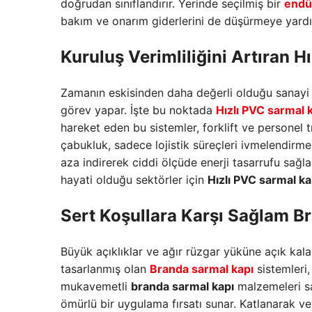
doğrudan sınıflandırır. Yerinde seçilmiş bir
endüs
bakım ve onarım giderlerini de düşürmeye yardı
Kuruluş Verimliliğini Artıran
Hı
Zamanın eskisinden daha değerli olduğu sanayi or
görev yapar. İşte bu noktada
Hızlı PVC sarmal 
hareket eden bu sistemler, forklift ve personel tr
çabukluk, sadece lojistik süreçleri ivmelendirme
aza indirerek ciddi ölçüde enerji tasarrufu sağla
hayati olduğu sektörler için
Hızlı PVC sarmal ka
Sert Koşullara Karşı Sağlam
Br
Büyük açıklıklar ve ağır rüzgar yüküne açık kala
tasarlanmış olan
Branda sarmal kapı
sistemleri,
mukavemetli
branda sarmal kapı
malzemeleri sa
ömürlü bir uygulama fırsatı sunar. Katlanarak v