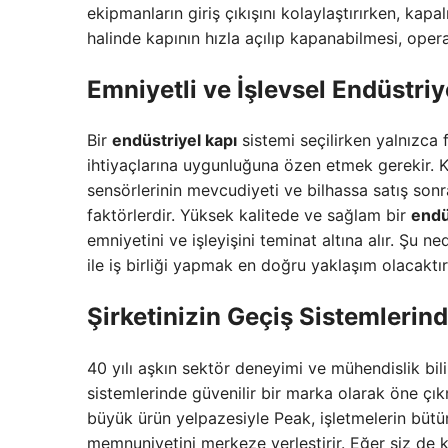
ekipmanların giriş çıkışını kolaylaştırırken, kap
halinde kapının hızla açılıp kapanabilmesi, op
Emniyetli ve İşlevsel
Endüstriy
Bir
endüstriyel kapı
sistemi seçilirken yalnızca 
ihtiyaçlarına uygunluğuna özen etmek gerekir. 
sensörlerinin mevcudiyeti ve bilhassa satış so
faktörlerdir. Yüksek kalitede ve sağlam bir
endü
emniyetini ve işleyişini teminat altına alır. Şu n
ile iş birliği yapmak en doğru yaklaşım olacaktır
Şirketinizin Geçiş Sistemlerin
40 yılı aşkın sektör deneyimi ve mühendislik bil
sistemlerinde güvenilir bir marka olarak öne çı
büyük ürün yelpazesiyle Peak, işletmelerin bütü
memnuniyetini merkeze yerleştirir. Eğer siz de k