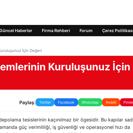
Güncel Haberler
Firma Rehberi
Forum
Çerez Politikas
Kuruluşunuz İçin Değeri
temlerinin Kuruluşunuz İçin
Paylaş:
Twitter
Facebook
WhatsApp
Reddit
Pinte
depolama tesislerinin kaçınılmaz bir ögesidir. Bu kapılar sa
zamanda güç verimliliği, iş güvenliği ve operasyonel hızı da