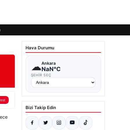
ı
Hava Durumu
☁
Ankara
NaN°C
ŞEHIR SEÇ
rest
Bizi Takip Edin
dece