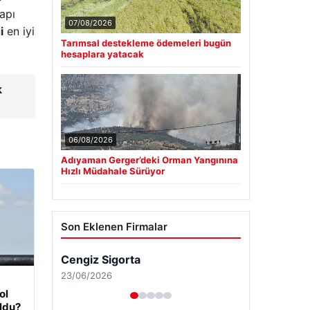
apı
07/08/2026
i
en iyi
Tarımsal destekleme ödemeleri bugün
hesaplara yatacak
k
06/08/2026
Adıyaman Gerger’deki Orman Yangınına
Hızlı Müdahale Sürüyor
Son Eklenen Firmalar
Cengiz Sigorta
23/06/2026
ol
oldu?