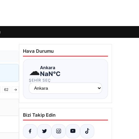
ı
Hava Durumu
☁
Ankara
NaN°C
ŞEHIR SEÇ
62
→
Bizi Takip Edin