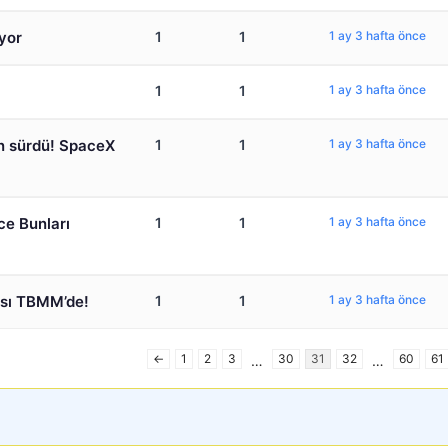
iyor
1
1
1 ay 3 hafta önce
1
1
1 ay 3 hafta önce
n sürdü! SpaceX
1
1
1 ay 3 hafta önce
ce Bunları
1
1
1 ay 3 hafta önce
ası TBMM’de!
1
1
1 ay 3 hafta önce
←
1
2
3
30
31
32
60
61
)
…
…