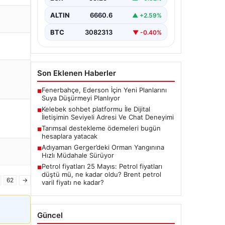
güvenli bir şekilde bağlantı
oluşturması kritik bir önem ifade
ALTIN
6660.6
▲ +2.59%
etmektedir. Günümüzde…
BTC
3082313
▼ -0.40%
Son Eklenen Haberler
Fenerbahçe, Ederson İçin Yeni Planlarını
■
Suya Düşürmeyi Planlıyor
Kelebek sohbet platformu İle Dijital
■
İletişimin Seviyeli Adresi Ve Chat Deneyimi
Tarımsal destekleme ödemeleri bugün
■
hesaplara yatacak
Adıyaman Gerger’deki Orman Yangınına
■
Hızlı Müdahale Sürüyor
Petrol fiyatları 25 Mayıs: Petrol fiyatları
■
düştü mü, ne kadar oldu? Brent petrol
62
→
varil fiyatı ne kadar?
Güncel