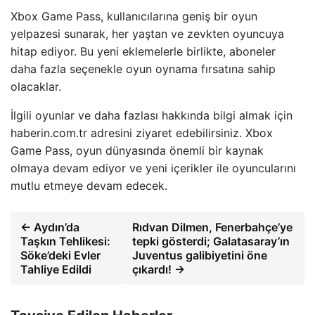
Xbox Game Pass, kullanıcılarına geniş bir oyun
yelpazesi sunarak, her yaştan ve zevkten oyuncuya
hitap ediyor. Bu yeni eklemelerle birlikte, aboneler
daha fazla seçenekle oyun oynama fırsatına sahip
olacaklar.
İlgili oyunlar ve daha fazlası hakkında bilgi almak için
haberin.com.tr adresini ziyaret edebilirsiniz. Xbox
Game Pass, oyun dünyasında önemli bir kaynak
olmaya devam ediyor ve yeni içerikler ile oyuncularını
mutlu etmeye devam edecek.
← Aydın’da
Rıdvan Dilmen, Fenerbahçe’ye
Taşkın Tehlikesi:
tepki gösterdi; Galatasaray’ın
Söke’deki Evler
Juventus galibiyetini öne
Tahliye Edildi
çıkardı! →