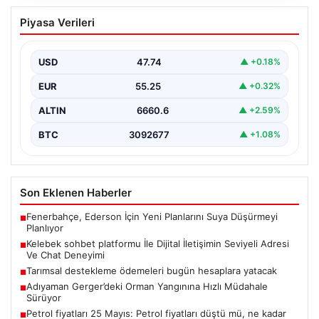
Kelebek sohbet platformu İle Dijital
Piyasa Verileri
İletişimin Seviyeli Adresi Ve Chat
Deneyimi
USD
47.74
▲ +0.18%
İnternet dünyasında kullanıcıların güvenli bir şekilde
bağlantı oluşturması kritik bir önem ifade etmektedir.
EUR
55.25
▲ +0.32%
Günümüzde…
ALTIN
6660.6
▲ +2.59%
BTC
3092677
▲ +1.08%
Son Eklenen Haberler
Fenerbahçe, Ederson İçin Yeni Planlarını Suya Düşürmeyi
■
Planlıyor
Kelebek sohbet platformu İle Dijital İletişimin Seviyeli Adresi
■
Ve Chat Deneyimi
Tarımsal destekleme ödemeleri bugün hesaplara yatacak
■
Adıyaman Gerger’deki Orman Yangınına Hızlı Müdahale
■
Sürüyor
Petrol fiyatları 25 Mayıs: Petrol fiyatları düştü mü, ne kadar
■