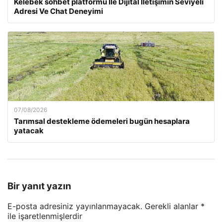
Kelebek sohbet platformu İle Dijital İletişimin Seviyeli
Adresi Ve Chat Deneyimi
07/08/2026
Tarımsal destekleme ödemeleri bugün hesaplara
yatacak
Bir yanıt yazın
E-posta adresiniz yayınlanmayacak.
Gerekli alanlar
*
ile işaretlenmişlerdir