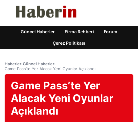
Güncel Haberler
Firma Rehberi
Forum
Çerez Politikası
Haberler
›
Güncel Haberler
›
Game Pass’te Yer Alacak Yeni Oyunlar Açıklandı
Game Pass’te Yer
Alacak Yeni Oyunlar
Açıklandı