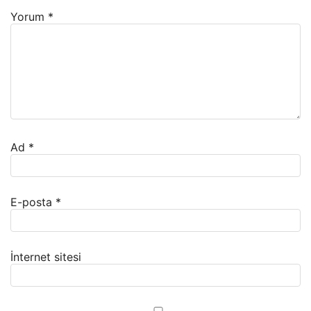
Yorum
*
Ad
*
E-posta
*
İnternet sitesi