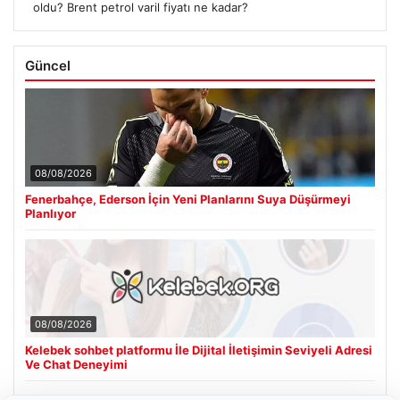
oldu? Brent petrol varil fiyatı ne kadar?
Güncel
08/08/2026
Fenerbahçe, Ederson İçin Yeni Planlarını Suya Düşürmeyi
Planlıyor
08/08/2026
Kelebek sohbet platformu İle Dijital İletişimin Seviyeli Adresi
Ve Chat Deneyimi