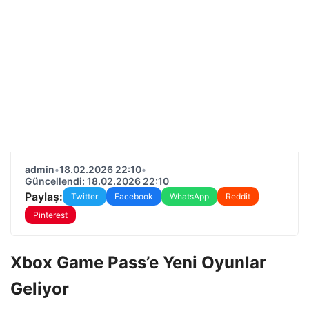
admin
•
18.02.2026 22:10
•
Güncellendi: 18.02.2026 22:10
Paylaş:
Twitter
Facebook
WhatsApp
Reddit
Pinterest
Xbox Game Pass’e Yeni Oyunlar
Geliyor