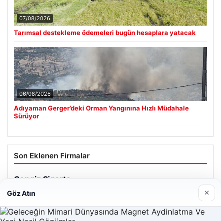
07/08/2026
Tarımsal destekleme ödemeleri bugün hesaplara yatacak
06/08/2026
Adıyaman Gerger’deki Orman Yangınına Hızlı Müdahale
Sürüyor
Son Eklenen Firmalar
×
Göz Atın