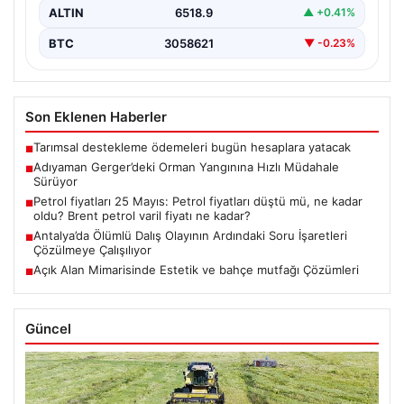
ALTIN
6518.9
▲ +0.41%
BTC
3058621
▼ -0.23%
Son Eklenen Haberler
Tarımsal destekleme ödemeleri bugün hesaplara yatacak
■
Adıyaman Gerger’deki Orman Yangınına Hızlı Müdahale
■
Sürüyor
Petrol fiyatları 25 Mayıs: Petrol fiyatları düştü mü, ne kadar
■
oldu? Brent petrol varil fiyatı ne kadar?
Antalya’da Ölümlü Dalış Olayının Ardındaki Soru İşaretleri
■
Çözülmeye Çalışılıyor
Açık Alan Mimarisinde Estetik ve bahçe mutfağı Çözümleri
■
Güncel