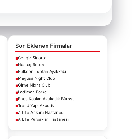
Son Eklenen Firmalar
Cengiz Sigorta
■
Hastaş Beton
■
Bulkoon Toptan Ayakkabı
■
Magusa Night Club
■
Girne Night Club
■
Ladiksan Parke
■
Enes Kaplan Avukatlık Bürosu
■
Trend Yapı Akustik
■
A Life Ankara Hastanesi
■
A Life Pursaklar Hastanesi
■