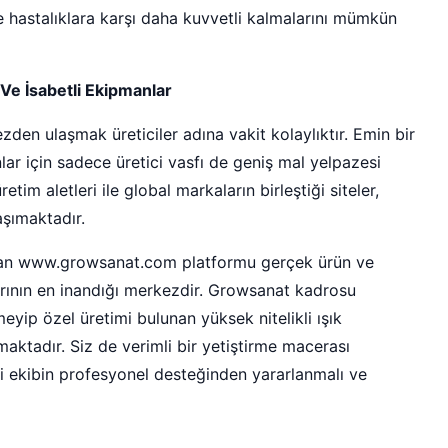
e hastalıklara karşı daha kuvvetli kalmalarını mümkün
e İsabetli Ekipmanlar
den ulaşmak üreticiler adına vakit kolaylıktır. Emin bir
ar için sadece üretici vasfı de geniş mal yelpazesi
etim aletleri ile global markaların birleştiği siteler,
aşımaktadır.
aratan www.growsanat.com platformu gerçek ürün ve
larının en inandığı merkezdir. Growsanat kadrosu
eyip özel üretimi bulunan yüksek nitelikli ışık
pmaktadır. Siz de verimli bir yetiştirme macerası
li ekibin profesyonel desteğinden yararlanmalı ve