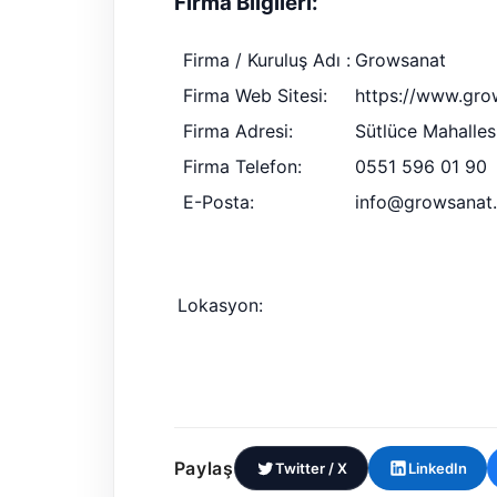
Firma Bilgileri:
Firma / Kuruluş Adı :
Growsanat
Firma Web Sitesi:
https://www.gro
Firma Adresi:
Sütlüce Mahalles
Firma Telefon:
0551 596 01 90
E-Posta:
info@growsanat
Lokasyon:
Paylaş
Twitter / X
LinkedIn