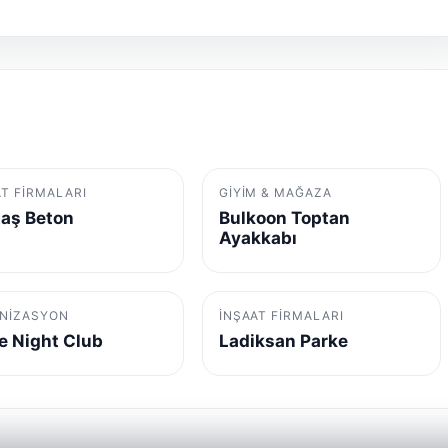
AT FIRMALARI
GIYIM & MAĞAZA
aş Beton
Bulkoon Toptan
Ayakkabı
NIZASYON
İNŞAAT FIRMALARI
e Night Club
Ladiksan Parke