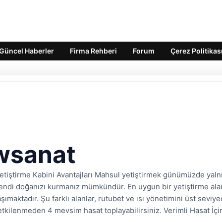
Güncel Haberler
Firma Rehberi
Forum
Çerez Politikas
wsanat
tiştirme Kabini Avantajları Mahsul yetiştirmek günümüzde yalnızca 
kendi doğanızı kurmanız mümkündür. En uygun bir yetiştirme alanı 
ımaktadır. Şu farklı alanlar, rutubet ve ısı yönetimini üst seviy
etkilenmeden 4 mevsim hasat toplayabilirsiniz. Verimli Hasat İçi