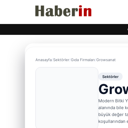
Anasayfa
Sektörler
Gıda Firmaları
Growsanat
Sektörler
Gro
Modern Bitki Ye
alanında bile 
büyük değer taş
koşullarından 