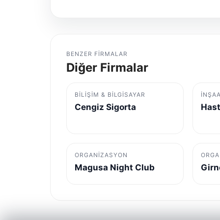
BENZER FIRMALAR
Diğer Firmalar
BILIŞIM & BILGISAYAR
İNŞA
Cengiz Sigorta
Hast
ORGANIZASYON
ORGA
Magusa Night Club
Girn