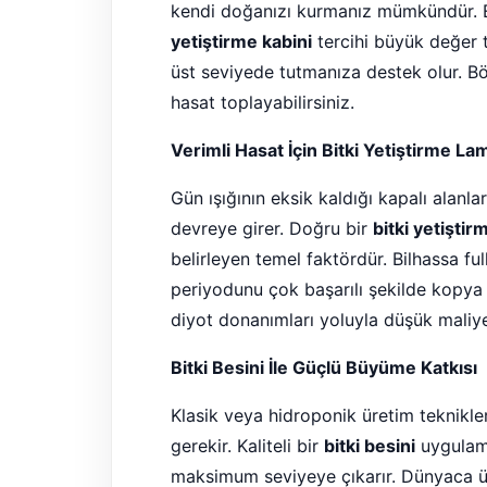
kendi doğanızı kurmanız mümkündür. E
yetiştirme kabini
tercihi büyük değer ta
üst seviyede tutmanıza destek olur. B
hasat toplayabilirsiniz.
Verimli Hasat İçin Bitki Yetiştirme La
Gün ışığının eksik kaldığı kapalı alanla
devreye girer. Doğru bir
bitki yetişti
belirleyen temel faktördür. Bilhassa ful
periyodunu çok başarılı şekilde kopya
diyot donanımları yoluyla düşük maliye
Bitki Besini İle Güçlü Büyüme Katkısı
Klasik veya hidroponik üretim teknikler
gerekir. Kaliteli bir
bitki besini
uygulama
maksimum seviyeye çıkarır. Dünyaca ünlü