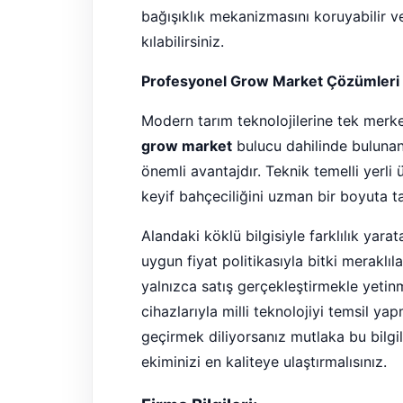
bağışıklık mekanizmasını koruyabilir v
kılabilirsiniz.
Profesyonel Grow Market Çözümleri V
Modern tarım teknolojilerine tek merkez
grow market
bulucu dahilinde bulunanl
önemli avantajdır. Teknik temelli yerli ür
keyif bahçeciliğini uzman bir boyuta t
Alandaki köklü bilgisiyle farklılık y
uygun fiyat politikasıyla bitki meraklı
yalnızca satış gerçekleştirmekle yetinm
cihazlarıyla milli teknolojiyi temsil ya
geçirmek diliyorsanız mutlaka bu bilgi
ekiminizi en kaliteye ulaştırmalısınız.