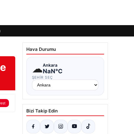
ı
Hava Durumu
de
☁
Ankara
NaN°C
ŞEHIR SEÇ
rest
Bizi Takip Edin