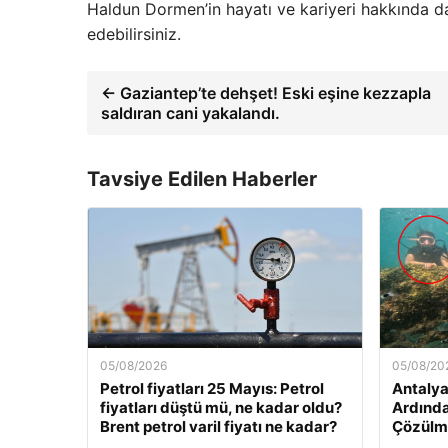
Haldun Dormen’in hayatı ve kariyeri hakkında dah
edebilirsiniz.
← Gaziantep’te dehşet! Eski eşine kezzapla
saldıran cani yakalandı.
Tavsiye Edilen Haberler
05/08/2026
05/08/20
Petrol fiyatları 25 Mayıs: Petrol
Antalya
fiyatları düştü mü, ne kadar oldu?
Ardında
Brent petrol varil fiyatı ne kadar?
Çözülme