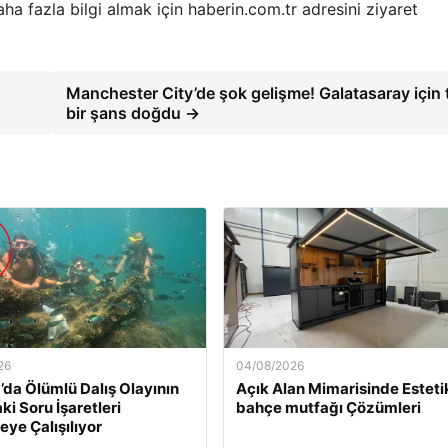
a fazla bilgi almak için haberin.com.tr adresini ziyaret
Manchester City’de şok gelişme! Galatasaray için t
bir şans doğdu →
26
04/08/2026
’da Ölümlü Dalış Olayının
Açık Alan Mimarisinde Esteti
ki Soru İşaretleri
bahçe mutfağı Çözümleri
ye Çalışılıyor