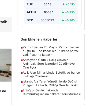
Antalya’da geçtiğimiz yıl yaşanan
EUR
55.18
▲ +0.21%
ve ölümle sonuçlanan tüplü dalış
olayı, dalış sektöründe ciddi
ALTIN
6558.1
▲ +0.95%
soru…
BTC
3065073
▲ +0.36%
arihi
Son Eklenen Haberler
Petrol fiyatları 25 Mayıs: Petrol fiyatları
■
düştü mü, ne kadar oldu? Brent petrol
varil fiyatı ne kadar?
Antalya’da Ölümlü Dalış Olayının
■
Ardındaki Soru İşaretleri Çözülmeye
Çalışılıyor
Açık Alan Mimarisinde Estetik ve bahçe
■
mutfağı Çözümleri
İstanbul’da Yerel Yönetimlerde Değişim
■
Rüzgarı: AK Parti, CHP’yi Geride Bıraktı
Ertuğrul Özkök hakkında
k ve
■
Cumhurbaşkanına hakaret soruşturması