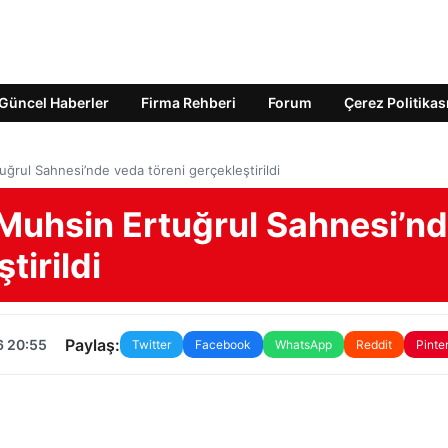
Güncel Haberler
Firma Rehberi
Forum
Çerez Politikas
ğrul Sahnesi’nde veda töreni gerçekleştirildi
Muhsin Ertuğrul Sahnesi’n
tirildi
Paylaş:
6 20:55
Twitter
Facebook
WhatsApp
Reddit
Pinte