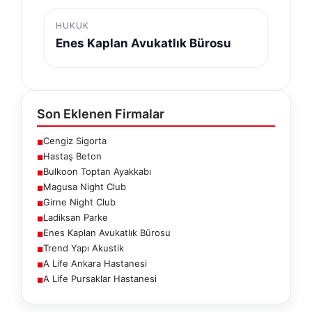
HUKUK
Enes Kaplan Avukatlık Bürosu
Son Eklenen Firmalar
Cengiz Sigorta
■
Hastaş Beton
■
Bulkoon Toptan Ayakkabı
■
Magusa Night Club
■
Girne Night Club
■
Ladiksan Parke
■
Enes Kaplan Avukatlık Bürosu
■
Trend Yapı Akustik
■
A Life Ankara Hastanesi
■
A Life Pursaklar Hastanesi
■