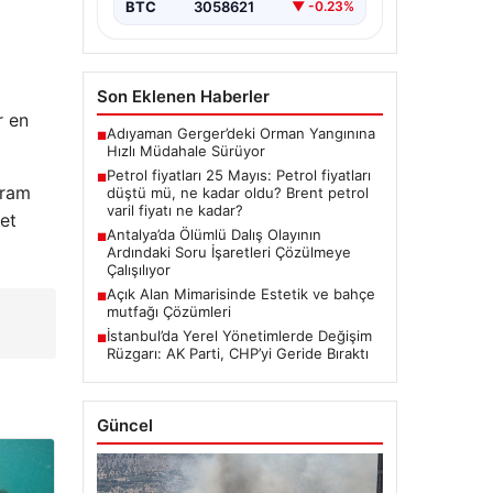
enerji…
BTC
3058621
▼ -0.23%
Son Eklenen Haberler
r en
Adıyaman Gerger’deki Orman Yangınına
■
Hızlı Müdahale Sürüyor
Petrol fiyatları 25 Mayıs: Petrol fiyatları
■
gram
düştü mü, ne kadar oldu? Brent petrol
varil fiyatı ne kadar?
ret
Antalya’da Ölümlü Dalış Olayının
■
Ardındaki Soru İşaretleri Çözülmeye
Çalışılıyor
Açık Alan Mimarisinde Estetik ve bahçe
■
mutfağı Çözümleri
İstanbul’da Yerel Yönetimlerde Değişim
■
Rüzgarı: AK Parti, CHP’yi Geride Bıraktı
Güncel