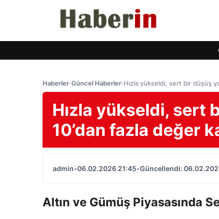
Haberler
›
Güncel Haberler
›
Hızla yükseldi, sert bir düşüş y
Hızla yükseldi, sert 
10’dan fazla değer k
admin
•
06.02.2026 21:45
•
Güncellendi: 06.02.202
Altın ve Gümüş Piyasasında S