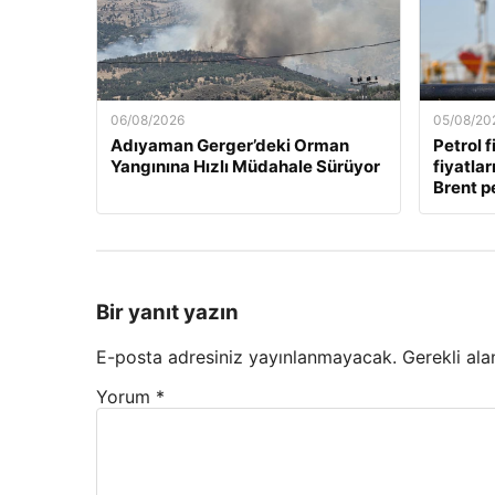
06/08/2026
05/08/20
Adıyaman Gerger’deki Orman
Petrol f
Yangınına Hızlı Müdahale Sürüyor
fiyatla
Brent pe
Bir yanıt yazın
E-posta adresiniz yayınlanmayacak.
Gerekli ala
Yorum
*