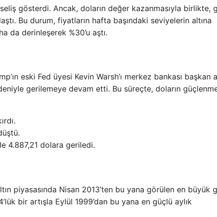
yükseliş gösterdi. Ancak, doların değer kazanmasıyla birlikte,
laştı. Bu durum, fiyatların hafta başındaki seviyelerin altına
a da derinleşerek %30’u aştı.
ump’ın eski Fed üyesi Kevin Warsh’ı merkez bankası başkan 
deniyle gerilemeye devam etti. Bu süreçte, doların güçlenme
ırdı.
düştü.
e 4.887,21 dolara geriledi.
ltın piyasasında Nisan 2013’ten bu yana görülen en büyük 
lük bir artışla Eylül 1999’dan bu yana en güçlü aylık