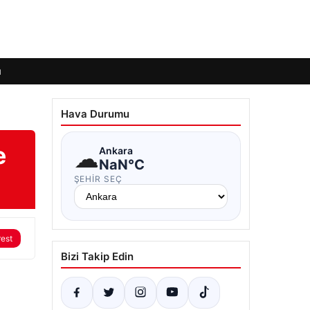
ı
Hava Durumu
e
☁
Ankara
NaN°C
ŞEHIR SEÇ
rest
Bizi Takip Edin