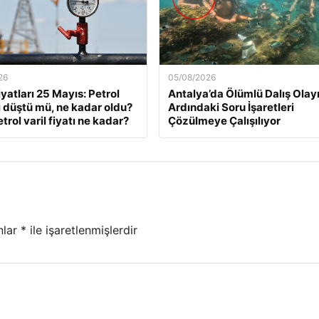
26
05/08/2026
iyatları 25 Mayıs: Petrol
Antalya’da Ölümlü Dalış Olay
rı düştü mü, ne kadar oldu?
Ardındaki Soru İşaretleri
trol varil fiyatı ne kadar?
Çözülmeye Çalışılıyor
nlar
*
ile işaretlenmişlerdir