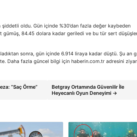
a şiddetli oldu. Gün içinde %30’dan fazla değer kaybeden
ot gümüş, 84.45 dolara kadar geriledi ve bu tür sert düşüşle
şladıktan sonra, gün içinde 6.914 liraya kadar düştü. Şu an 
kte. Daha fazla güncel bilgi için haberin.com.tr adresini ziya
eza: “Saç Örme”
Betgray Ortamında Güvenilir İle
Heyecanlı Oyun Deneyimi →