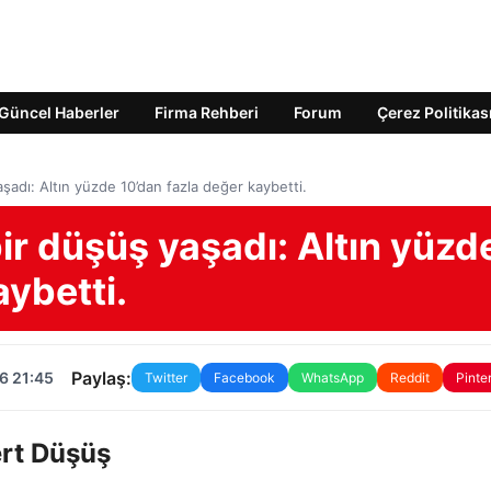
Güncel Haberler
Firma Rehberi
Forum
Çerez Politikas
aşadı: Altın yüzde 10’dan fazla değer kaybetti.
bir düşüş yaşadı: Altın yüzd
aybetti.
Paylaş:
6 21:45
Twitter
Facebook
WhatsApp
Reddit
Pinte
ert Düşüş