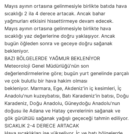
Mayıs ayının ortasına gelinmesiyle birlikte batıda hava
sıcaklığı 2 ila 4 derece artacak. Ancak bahar
yağmurları etkisini hissettirmeye devam edecek.
Mayıs ayının ortasına gelinmesiyle birlikte hava
sıcaklığı yaz değerlerine doğru yaklaşıyor. Ancak
bugün öğleden sonra ve geceye doğru sağanak
bekleniyor.
BAZI BÖLGELERDE YAĞMUR BEKLENİYOR
Meteoroloji Genel Müdürlüğü'nün son
değerlendirmelerine göre; bugün yurt genelinde parçalı
ve çok bulutlu bir hava hakim olması
bekleniyor. Marmara, Ege, Akdeniz'in iç kesimleri, İç
Anadolu'nun kuzeybatısı, Batı Karadeniz'in batısı, Doğu
Karadeniz, Doğu Anadolu, Güneydoğu Anadolu'nun
doğusu ile Adana ve Hatay çevrelerinin sağanak ve
gök gürültülü sağanak yağışlı geçeceği tahmin ediliyor.
SICAKLIK 2-4 DERECE ARTACAK
Hava sıcaklıkları ise yükseliyor. İç ve batı bölgelerde