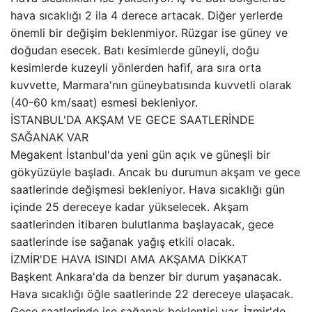
hava sıcaklığı 2 ila 4 derece artacak. Diğer yerlerde
önemli bir değişim beklenmiyor. Rüzgar ise güney ve
doğudan esecek. Batı kesimlerde güneyli, doğu
kesimlerde kuzeyli yönlerden hafif, ara sıra orta
kuvvette, Marmara'nın güneybatısında kuvvetli olarak
(40-60 km/saat) esmesi bekleniyor.
İSTANBUL'DA AKŞAM VE GECE SAATLERİNDE
SAĞANAK VAR
Megakent İstanbul'da yeni gün açık ve güneşli bir
gökyüzüyle başladı. Ancak bu durumun akşam ve gece
saatlerinde değişmesi bekleniyor. Hava sıcaklığı gün
içinde 25 dereceye kadar yükselecek. Akşam
saatlerinden itibaren bulutlanma başlayacak, gece
saatlerinde ise sağanak yağış etkili olacak.
İZMİR'DE HAVA ISINDI AMA AKŞAMA DİKKAT
Başkent Ankara'da da benzer bir durum yaşanacak.
Hava sıcaklığı öğle saatlerinde 22 dereceye ulaşacak.
Gece saatlerinde ise sağanak beklentisi var. İzmir'de