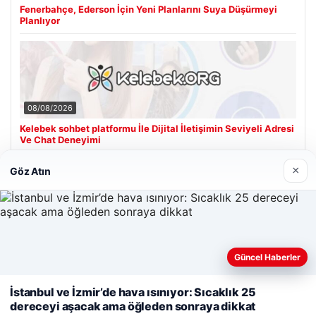
Fenerbahçe, Ederson İçin Yeni Planlarını Suya Düşürmeyi
Planlıyor
08/08/2026
Kelebek sohbet platformu İle Dijital İletişimin Seviyeli Adresi
Ve Chat Deneyimi
×
Göz Atın
Son Eklenen Firmalar
Güncel Haberler
Web sitemizi nasıl kullandığınızı daha iyi anlayabilmek,
deneyiminizi kişiselleştirmek ve geliştirmek amacıyla çerezler
İstanbul ve İzmir’de hava ısınıyor: Sıcaklık 25
kullanıyoruz.
Çerez Politikamız
dereceyi aşacak ama öğleden sonraya dikkat