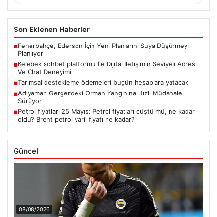
Son Eklenen Haberler
Fenerbahçe, Ederson İçin Yeni Planlarını Suya Düşürmeyi
■
Planlıyor
Kelebek sohbet platformu İle Dijital İletişimin Seviyeli Adresi
■
Ve Chat Deneyimi
Tarımsal destekleme ödemeleri bugün hesaplara yatacak
■
Adıyaman Gerger’deki Orman Yangınına Hızlı Müdahale
■
Sürüyor
Petrol fiyatları 25 Mayıs: Petrol fiyatları düştü mü, ne kadar
■
oldu? Brent petrol varil fiyatı ne kadar?
Güncel
08/08/2026