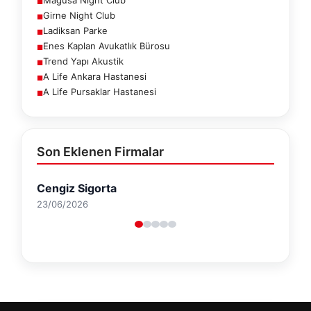
■
Girne Night Club
■
Ladiksan Parke
■
Enes Kaplan Avukatlık Bürosu
■
Trend Yapı Akustik
■
A Life Ankara Hastanesi
■
A Life Pursaklar Hastanesi
■
Son Eklenen Firmalar