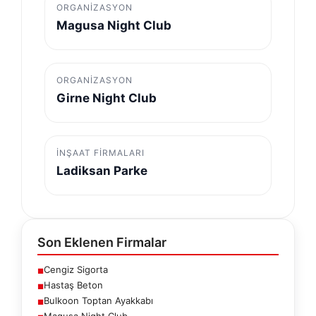
ORGANIZASYON
Magusa Night Club
ORGANIZASYON
Girne Night Club
İNŞAAT FIRMALARI
Ladiksan Parke
Son Eklenen Firmalar
Cengiz Sigorta
■
Hastaş Beton
■
Bulkoon Toptan Ayakkabı
■
Magusa Night Club