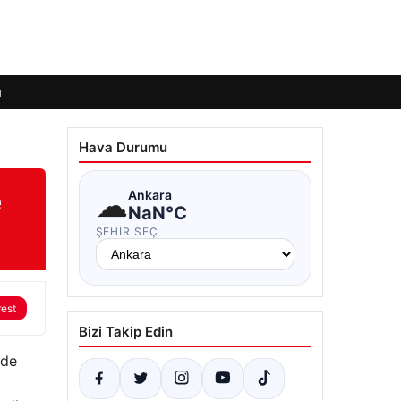
ı
Hava Durumu
e
☁
Ankara
NaN°C
ŞEHIR SEÇ
rest
Bizi Takip Edin
lde