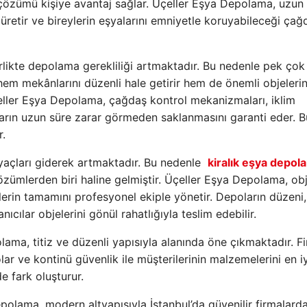
özümü kişiye avantaj sağlar. Üçeller Eşya Depolama, uzun y
retir ve bireylerin eşyalarını emniyetle koruyabileceği çağ
likte depolama gerekliliği artmaktadır. Bu nedenle pek çok 
em mekânlarını düzenli hale getirir hem de önemli objelerin
çeller Eşya Depolama, çağdaş kontrol mekanizmaları, iklim
aların uzun süre zarar görmeden saklanmasını garanti eder. B
r.
tiyaçları giderek artmaktadır. Bu nedenle
kiralık eşya depol
özümlerden biri haline gelmiştir. Üçeller Eşya Depolama, obj
erin tamamını profesyonel ekiple yönetir. Depoların düzeni,
ıcılar objelerini gönül rahatlığıyla teslim edebilir.
lama, titiz ve düzenli yapısıyla alanında öne çıkmaktadır. F
ar ve kontinü güvenlik ile müşterilerinin malzemelerini en iy
e fark oluşturur.
polama, modern altyapısıyla İstanbul’da güvenilir firmalard