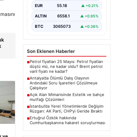
Antalya’da geçtiğimiz yıl yaşanan
EUR
55.18
▲ +0.21%
ve ölümle sonuçlanan tüplü dalış
olayı, dalış sektöründe ciddi
lmasını
ALTIN
6558.1
▲ +0.95%
soru…
BTC
3065073
▲ +0.36%
uk
k
Son Eklenen Haberler
Petrol fiyatları 25 Mayıs: Petrol fiyatları
■
düştü mü, ne kadar oldu? Brent petrol
varil fiyatı ne kadar?
Antalya’da Ölümlü Dalış Olayının
■
Ardındaki Soru İşaretleri Çözülmeye
Çalışılıyor
Açık Alan Mimarisinde Estetik ve bahçe
■
mutfağı Çözümleri
İstanbul’da Yerel Yönetimlerde Değişim
■
Rüzgarı: AK Parti, CHP’yi Geride Bıraktı
Ertuğrul Özkök hakkında
■
Cumhurbaşkanına hakaret soruşturması
k ve