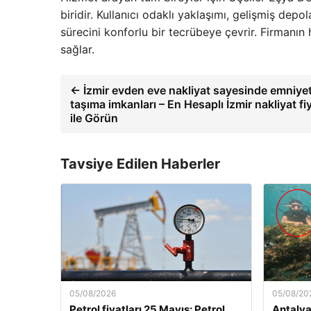
biridir. Kullanıcı odaklı yaklaşımı, gelişmiş dep
sürecini konforlu bir tecrübeye çevrir. Firmanın
sağlar.
← İzmir evden eve nakliyat sayesinde emniyet
taşıma imkanları – En Hesaplı İzmir nakliyat fiy
ile Görün
Tavsiye Edilen Haberler
05/08/2026
05/08/20
Petrol fiyatları 25 Mayıs: Petrol
Antalya