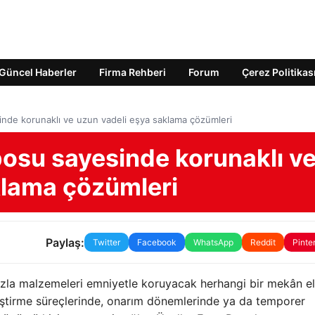
Güncel Haberler
Firma Rehberi
Forum
Çerez Politikas
inde korunaklı ve uzun vadeli eşya saklama çözümleri
posu sayesinde korunaklı v
klama çözümleri
Paylaş:
Twitter
Facebook
WhatsApp
Reddit
Pinte
 fazla malzemeleri emniyetle koruyacak herhangi bir mekân e
eğiştirme süreçlerinde, onarım dönemlerinde ya da temporer