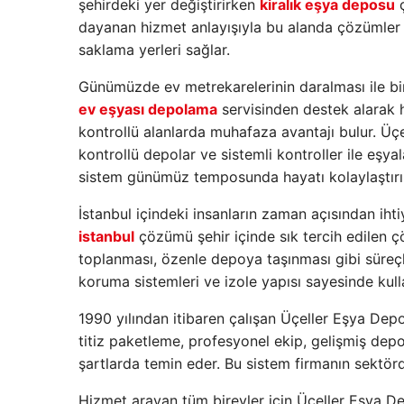
şehirdeki yer değiştirirken
kiralık eşya deposu
ç
dayanan hizmet anlayışıyla bu alanda çözümler ü
saklama yerleri sağlar.
Günümüzde ev metrekarelerinin daralması ile bir
ev eşyası depolama
servisinden destek alarak h
kontrollü alanlarda muhafaza avantajı bulur. Ü
kontrollü depolar ve sistemli kontroller ile eşy
sistem günümüz temposunda hayatı kolaylaştırı
İstanbul içindeki insanların zaman açısından ih
istanbul
çözümü şehir içinde sık tercih edilen ç
toplanması, özenle depoya taşınması gibi süreçl
koruma sistemleri ve izole yapısı sayesinde kullan
1990 yılından itibaren çalışan Üçeller Eşya Depo
titiz paketleme, profesyonel ekip, gelişmiş depol
şartlarda temin eder. Bu sistem firmanın sektörd
Hizmet arayan tüm bireyler için Üçeller Eşya De