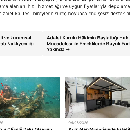
olama alanları, hızlı hizmet ağı ve uygun fiyatlarıyla depolama
 hizmet kalitesi, bireylerin süreç boyunca endişesiz destek a
li ve kurumsal
Adalet Kurulu Hâkimin Başlattığı Huk
atı Nakliyeciliği
Mücadelesi ile Emeklilerde Büyük Far
Yakında →
26
04/08/2026
’da Ölümlü Dalış Olayının
Açık Alan Mimarisinde Esteti