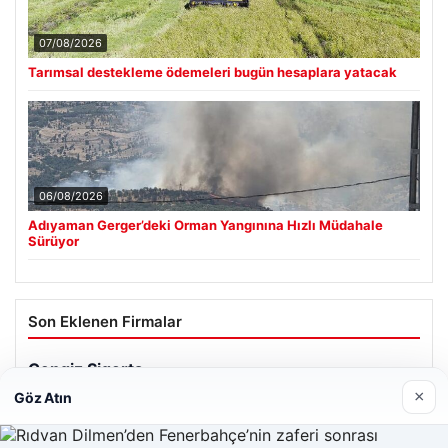
07/08/2026
Tarımsal destekleme ödemeleri bugün hesaplara yatacak
06/08/2026
Adıyaman Gerger’deki Orman Yangınına Hızlı Müdahale
Sürüyor
Son Eklenen Firmalar
×
Göz Atın