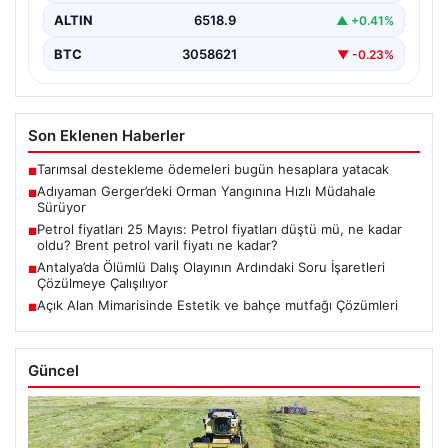
ALTIN
6518.9
▲ +0.41%
BTC
3058621
▼ -0.23%
Son Eklenen Haberler
Tarımsal destekleme ödemeleri bugün hesaplara yatacak
■
Adıyaman Gerger’deki Orman Yangınına Hızlı Müdahale
■
Sürüyor
Petrol fiyatları 25 Mayıs: Petrol fiyatları düştü mü, ne kadar
■
oldu? Brent petrol varil fiyatı ne kadar?
Antalya’da Ölümlü Dalış Olayının Ardındaki Soru İşaretleri
■
Çözülmeye Çalışılıyor
Açık Alan Mimarisinde Estetik ve bahçe mutfağı Çözümleri
■
Güncel