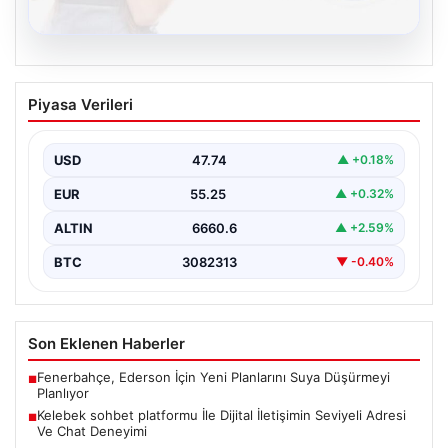
08.08.2026
Kelebek sohbet platformu İle Dijital
Piyasa Verileri
İletişimin Seviyeli Adresi Ve Chat
Deneyimi
USD
47.74
▲ +0.18%
İnternet dünyasında kullanıcıların güvenli bir şekilde
bağlantı oluşturması kritik bir önem ifade etmektedir.
EUR
55.25
▲ +0.32%
Günümüzde…
ALTIN
6660.6
▲ +2.59%
BTC
3082313
▼ -0.40%
Son Eklenen Haberler
Fenerbahçe, Ederson İçin Yeni Planlarını Suya Düşürmeyi
■
Planlıyor
Kelebek sohbet platformu İle Dijital İletişimin Seviyeli Adresi
■
Ve Chat Deneyimi