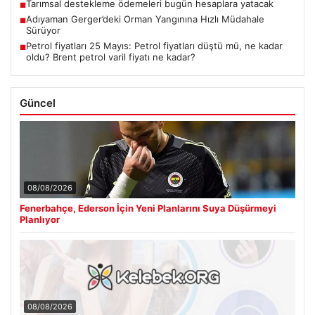
Tarımsal destekleme ödemeleri bugün hesaplara yatacak
■
Adıyaman Gerger’deki Orman Yangınına Hızlı Müdahale
■
Sürüyor
Petrol fiyatları 25 Mayıs: Petrol fiyatları düştü mü, ne kadar
■
oldu? Brent petrol varil fiyatı ne kadar?
Güncel
08/08/2026
Fenerbahçe, Ederson İçin Yeni Planlarını Suya Düşürmeyi
Planlıyor
08/08/2026