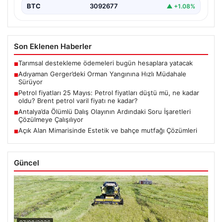
BTC
3092677
▲ +1.08%
Son Eklenen Haberler
Tarımsal destekleme ödemeleri bugün hesaplara yatacak
■
Adıyaman Gerger’deki Orman Yangınına Hızlı Müdahale
■
Sürüyor
Petrol fiyatları 25 Mayıs: Petrol fiyatları düştü mü, ne kadar
■
oldu? Brent petrol varil fiyatı ne kadar?
Antalya’da Ölümlü Dalış Olayının Ardındaki Soru İşaretleri
■
Çözülmeye Çalışılıyor
Açık Alan Mimarisinde Estetik ve bahçe mutfağı Çözümleri
■
Güncel