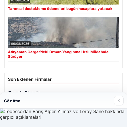
07/08/2026
Tarımsal destekleme ödemeleri bugün hesaplara yatacak
06/08/2026
Adıyaman Gerger’deki Orman Yangınına Hızlı Müdahale
Sürüyor
Son Eklenen Firmalar
×
Göz Atın