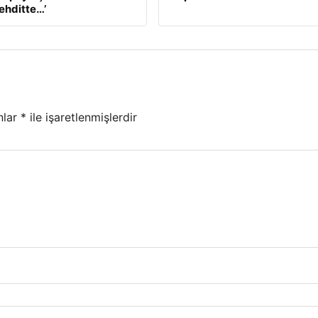
tehditte…’
nlar
*
ile işaretlenmişlerdir