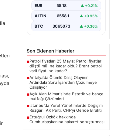
Antalya’da geçtiğimiz yıl yaşanan
EUR
55.18
▲ +0.21%
ve ölümle sonuçlanan tüplü dalış
olayı, dalış sektöründe ciddi
ALTIN
6558.1
▲ +0.95%
soru…
dia
BTC
3065073
▲ +0.36%
Son Eklenen Haberler
tleri
Petrol fiyatları 25 Mayıs: Petrol fiyatları
■
düştü mü, ne kadar oldu? Brent petrol
varil fiyatı ne kadar?
ması,
Antalya’da Ölümlü Dalış Olayının
■
Ardındaki Soru İşaretleri Çözülmeye
fayda
Çalışılıyor
Açık Alan Mimarisinde Estetik ve bahçe
■
mutfağı Çözümleri
İstanbul’da Yerel Yönetimlerde Değişim
■
Rüzgarı: AK Parti, CHP’yi Geride Bıraktı
”
Ertuğrul Özkök hakkında
■
Cumhurbaşkanına hakaret soruşturması
ir