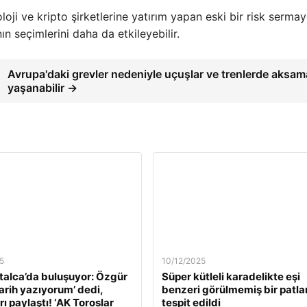
oji ve kripto şirketlerine yatırım yapan eski bir risk serma
ın seçimlerini daha da etkileyebilir.
Avrupa'daki grevler nedeniyle uçuşlar ve trenlerde aksam
yaşanabilir →
5
10/12/2025
alca’da buluşuyor: Özgür
Süper kütleli karadelikte eşi
Tarih yazıyorum’ dedi,
benzeri görülmemiş bir patl
ı paylaştı! ‘AK Toroslar
tespit edildi