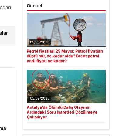
Güncel
yedarı
alar
05/08/2026
Petrol fiyatları 25 Mayıs: Petrol fiyatları
düştü mü, ne kadar oldu? Brent petrol
varil fiyatı ne kadar?
05/08/2026
Antalya’da Ölümlü Dalış Olayının
Ardındaki Soru İşaretleri Çözülmeye
Çalışılıyor
ama