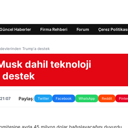
Güncel Haberler
Firma Rehberi
Forum
Çerez Politikas
i devlerinden Trump'a destek
Musk dahil teknoloji
 destek
Paylaş:
 21:07
Twitter
Facebook
WhatsApp
Reddit
Pinte
komitesine ayda 45 milyon dolar bağışlayacağını duyurdu.