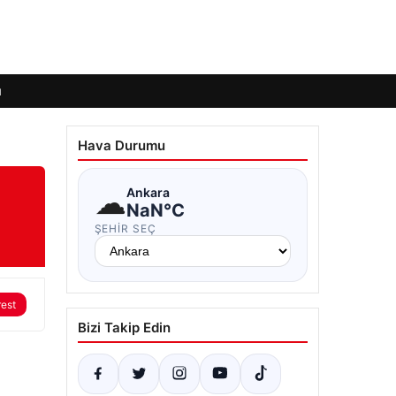
ı
Hava Durumu
☁
Ankara
NaN°C
ŞEHIR SEÇ
rest
Bizi Takip Edin