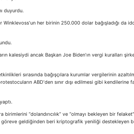
nı duyurdu.
r Winklevoss'un her birinin 250.000 dolar bağışladığı da id
lundu.
rın kalesiydi ancak Başkan Joe Biden'ın vergi kuralları şirke
nlikleri sırasında bağışçılara kurumlar vergilerinin azaltıl
 protestocuların ABD'den sınır dışı edilmesi gibi kendilerine 
yaptı.
irimlerini “dolandırıcılık” ve “olmayı bekleyen bir felaket
 göreve geldiğinden beri kriptografik yeniliği destekleyen b