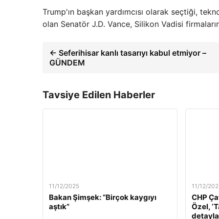
Trump'ın başkan yardımcısı olarak seçtiği, teknol
olan Senatör J.D. Vance, Silikon Vadisi firmaların
← Seferihisar kanlı tasarıyı kabul etmiyor –
GÜNDEM
Tavsiye Edilen Haberler
11/12/2025
11/12/202
Bakan Şimşek: “Birçok kaygıyı
CHP Çat
aştık”
Özel, ‘
detaylar