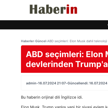
Haberler
›
Güncel
›
ABD seçimleri: Elon Musk dahil teknoloj
ABD seçimleri: Elon 
devlerinden Trump'a
admin
•
16.07.2024 21:07
•
Güncellendi: 16.07.2024
Bu haberin orijinal dili İngilizce idi.
Elon Musk, Trump yanlısı yeni bir siyasi eylem 