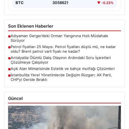
BTC
3058621
▼ -0.23%
Son Eklenen Haberler
Adıyaman Gerger’deki Orman Yangınına Hızlı Müdahale
■
Sürüyor
Petrol fiyatları 25 Mayıs: Petrol fiyatları düştü mü, ne kadar
■
oldu? Brent petrol varil fiyatı ne kadar?
Antalya’da Ölümlü Dalış Olayının Ardındaki Soru İşaretleri
■
Çözülmeye Çalışılıyor
Açık Alan Mimarisinde Estetik ve bahçe mutfağı Çözümleri
■
İstanbul’da Yerel Yönetimlerde Değişim Rüzgarı: AK Parti,
■
CHP’yi Geride Bıraktı
Güncel