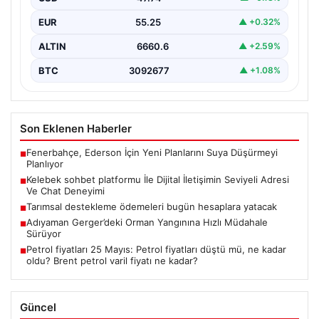
bağlantı oluşturması kritik bir önem ifade etmektedir.
EUR
55.25
▲ +0.32%
Günümüzde…
ALTIN
6660.6
▲ +2.59%
BTC
3092677
▲ +1.08%
Son Eklenen Haberler
Fenerbahçe, Ederson İçin Yeni Planlarını Suya Düşürmeyi
■
Planlıyor
Kelebek sohbet platformu İle Dijital İletişimin Seviyeli Adresi
■
Ve Chat Deneyimi
Tarımsal destekleme ödemeleri bugün hesaplara yatacak
■
Adıyaman Gerger’deki Orman Yangınına Hızlı Müdahale
■
Sürüyor
Petrol fiyatları 25 Mayıs: Petrol fiyatları düştü mü, ne kadar
■
oldu? Brent petrol varil fiyatı ne kadar?
Güncel