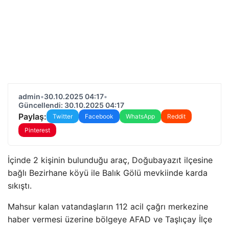
admin
•
30.10.2025 04:17
•
Güncellendi: 30.10.2025 04:17
Paylaş:
Twitter
Facebook
WhatsApp
Reddit
Pinterest
İçinde 2 kişinin bulunduğu araç, Doğubayazıt ilçesine
bağlı Bezirhane köyü ile Balık Gölü mevkiinde karda
sıkıştı.
Mahsur kalan vatandaşların 112 acil çağrı merkezine
haber vermesi üzerine bölgeye AFAD ve Taşlıçay İlçe