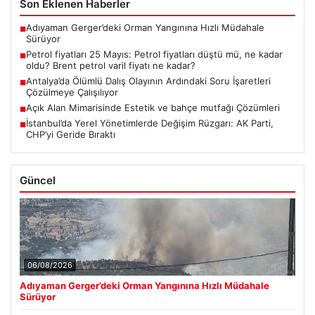
Son Eklenen Haberler
Adıyaman Gerger’deki Orman Yangınına Hızlı Müdahale
■
Sürüyor
Petrol fiyatları 25 Mayıs: Petrol fiyatları düştü mü, ne kadar
■
oldu? Brent petrol varil fiyatı ne kadar?
Antalya’da Ölümlü Dalış Olayının Ardındaki Soru İşaretleri
■
Çözülmeye Çalışılıyor
Açık Alan Mimarisinde Estetik ve bahçe mutfağı Çözümleri
■
İstanbul’da Yerel Yönetimlerde Değişim Rüzgarı: AK Parti,
■
CHP’yi Geride Bıraktı
Güncel
06/08/2026
Adıyaman Gerger’deki Orman Yangınına Hızlı Müdahale
Sürüyor