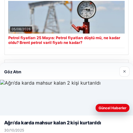
05/08/2026
Petrol fiyatları 25 Mayıs: Petrol fiyatları düştü mü, ne kadar
oldu? Brent petrol varil fiyatı ne kadar?
Son Eklenen Firmalar
×
Göz Atın
Web sitemizi nasıl kullandığınızı daha iyi anlayabilmek,
Güncel Haberler
deneyiminizi kişiselleştirmek ve geliştirmek amacıyla çerezler
kullanıyoruz.
Çerez Politikamız
Ağrı’da karda mahsur kalan 2 kişi kurtarıldı
Reddet
Kabul Et
30/10/2025