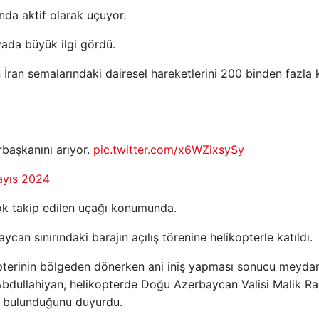
ında aktif olarak uçuyor.
yada büyük ilgi gördü.
İran semalarındaki dairesel hareketlerini 200 binden fazla k
rbaşkanını arıyor.
pic.twitter.com/x6WZixsySy
ayıs 2024
ok takip edilen uçağı konumunda.
an sınırındaki barajın açılış törenine helikopterle katıldı.
ikopterinin bölgeden dönerken ani iniş yapması sonucu meyda
ir Abdullahiyan, helikopterde Doğu Azerbaycan Valisi Malik R
e bulunduğunu duyurdu.