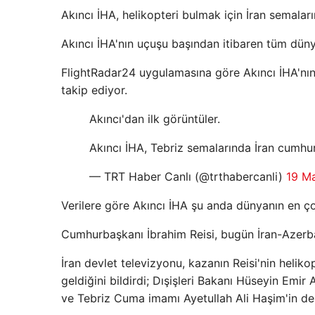
Akıncı İHA, helikopteri bulmak için İran semalar
Akıncı İHA'nın uçuşu başından itibaren tüm dün
FlightRadar24 uygulamasına göre Akıncı İHA'nın 
takip ediyor.
Akıncı'dan ilk görüntüler.
Akıncı İHA, Tebriz semalarında İran cumhu
— TRT Haber Canlı (@trthabercanli)
19 M
Verilere göre Akıncı İHA şu anda dünyanın en ç
Cumhurbaşkanı İbrahim Reisi, bugün İran-Azerbayc
İran devlet televizyonu, kazanın Reisi'nin hel
geldiğini bildirdi; Dışişleri Bakanı Hüseyin Em
ve Tebriz Cuma imamı Ayetullah Ali Haşim'in d