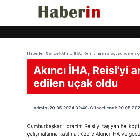
Haberler
›
Güncel
›
Akıncı İHA, Reisi'yi arama uçuşunda en ç
Akıncı İHA, Reisi'yi
edilen uçak oldu
admin
•
20.05.2024 02:49
•
Güncellendi: 20.05.20
Cumhurbaşkanı İbrahim Reisi'yi taşıyan helikop
çalışmalarına katılmak üzere Akıncı İHA ve gece 