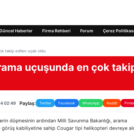
Güncel Haberler
Firma Rehberi
Forum
Çerez Politikas
ok takip edilen uçak oldu
 arama uçuşunda en çok taki
Paylaş:
24 02:49
Twitter
Facebook
WhatsApp
Reddit
Pinte
terin düşmesinin ardından Milli Savunma Bakanlığı, arama
görüş kabiliyetine sahip Cougar tipi helikopteri devreye ald