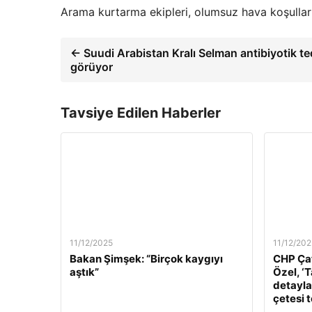
Arama kurtarma ekipleri, olumsuz hava koşulları 
← Suudi Arabistan Kralı Selman antibiyotik te
görüyor
Tavsiye Edilen Haberler
11/12/2025
11/12/202
Bakan Şimşek: “Birçok kaygıyı
CHP Çat
aştık”
Özel, ‘
detaylar
çetesi 