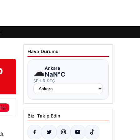
ı
Hava Durumu
p
☁
Ankara
NaN°C
ŞEHIR SEÇ
rest
Bizi Takip Edin
ı.