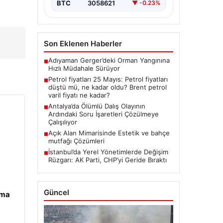
enerji…
BTC
3058621
▼ -0.23%
Son Eklenen Haberler
Adıyaman Gerger’deki Orman Yangınına
■
Hızlı Müdahale Sürüyor
Petrol fiyatları 25 Mayıs: Petrol fiyatları
■
düştü mü, ne kadar oldu? Brent petrol
varil fiyatı ne kadar?
Antalya’da Ölümlü Dalış Olayının
■
Ardındaki Soru İşaretleri Çözülmeye
Çalışılıyor
Açık Alan Mimarisinde Estetik ve bahçe
■
mutfağı Çözümleri
İstanbul’da Yerel Yönetimlerde Değişim
■
Rüzgarı: AK Parti, CHP’yi Geride Bıraktı
Güncel
ama