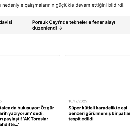
nedeniyle çalışmalarının güçlükle devam ettiğini bildirdi.
davisi
Porsuk Çayı'nda teknelerle fener alayı
düzenlendi →
5
10/12/2025
alca’da buluşuyor: Özgür
Süper kütleli karadelikte eşi
Tarih yazıyorum’ dedi,
benzeri görülmemiş bir patl
ı paylaştı! ‘AK Toroslar
tespit edildi
tehditte…’