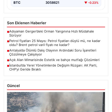
BTC
3058621
▼ -0.23%
Son Eklenen Haberler
Adıyaman Gerger’deki Orman Yangınına Hızlı Müdahale
■
Sürüyor
Petrol fiyatları 25 Mayıs: Petrol fiyatları düştü mü, ne kadar
■
oldu? Brent petrol varil fiyatı ne kadar?
Antalya’da Ölümlü Dalış Olayının Ardındaki Soru İşaretleri
■
Çözülmeye Çalışılıyor
Açık Alan Mimarisinde Estetik ve bahçe mutfağı Çözümleri
■
İstanbul’da Yerel Yönetimlerde Değişim Rüzgarı: AK Parti,
■
CHP’yi Geride Bıraktı
Güncel