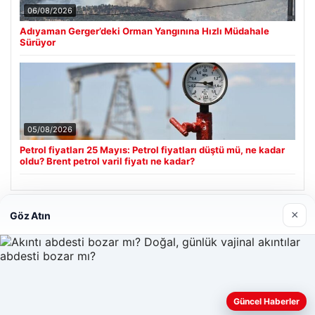
06/08/2026
Adıyaman Gerger’deki Orman Yangınına Hızlı Müdahale
Sürüyor
05/08/2026
Petrol fiyatları 25 Mayıs: Petrol fiyatları düştü mü, ne kadar
oldu? Brent petrol varil fiyatı ne kadar?
×
Göz Atın
Son Eklenen Firmalar
Güncel Haberler
Web sitemizi nasıl kullandığınızı daha iyi anlayabilmek,