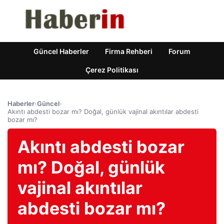
Güncel Haberler
Firma Rehberi
Forum
Çerez Politikası
Haberler
›
Güncel
›
Akıntı abdesti bozar mı? Doğal, günlük vajinal akıntılar abdesti
bozar mı?
Akıntı abdesti bozar
mı? Doğal, günlük
vajinal akıntılar
abdesti bozar mı?