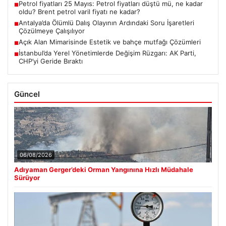
Petrol fiyatları 25 Mayıs: Petrol fiyatları düştü mü, ne kadar
■
oldu? Brent petrol varil fiyatı ne kadar?
Antalya’da Ölümlü Dalış Olayının Ardındaki Soru İşaretleri
■
Çözülmeye Çalışılıyor
Açık Alan Mimarisinde Estetik ve bahçe mutfağı Çözümleri
■
İstanbul’da Yerel Yönetimlerde Değişim Rüzgarı: AK Parti,
■
CHP’yi Geride Bıraktı
Güncel
06/08/2026
Adıyaman Gerger’deki Orman Yangınına Hızlı Müdahale
Sürüyor