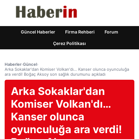
Güncel Haberler
Firma Rehberi
Forum
Çerez Politikası
Haberler
›
Güncel
›
Arka Sokaklar'dan Komiser Volkan'dı… Kanser olunca oyunculuğa
ara verdi! Boğaç Aksoy son sağlık durumunu açıkladı
Arka Sokaklar'dan
Komiser Volkan'dı…
Kanser olunca
oyunculuğa ara verdi!