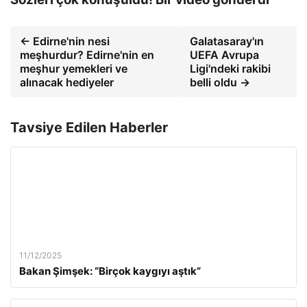
← Edirne'nin nesi
Galatasaray'ın
meşhurdur? Edirne'nin en
UEFA Avrupa
meşhur yemekleri ve
Ligi'ndeki rakibi
alınacak hediyeler
belli oldu →
Tavsiye Edilen Haberler
11/12/2025
Bakan Şimşek: “Birçok kaygıyı aştık”