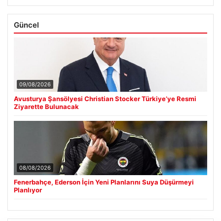
Güncel
09/08/2026
Avusturya Şansölyesi Christian Stocker Türkiye’ye Resmi
Ziyarette Bulunacak
08/08/2026
Fenerbahçe, Ederson İçin Yeni Planlarını Suya Düşürmeyi
Planlıyor