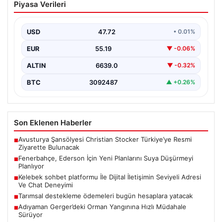
Piyasa Verileri
Planlarını Suya Düşürmeyi Planlıyor
Süper Lig’de rekabetçi kadrosunu güçlendirmeyi
sürdüren Fenerbahçe yönetimi, kaleci rotasyonunda
USD
47.72
• 0.01%
köklü bir değişikliğe hazırlanıyor.…
EUR
55.19
▼ -0.06%
ALTIN
6639.0
▼ -0.32%
BTC
3092487
▲ +0.26%
Son Eklenen Haberler
Avusturya Şansölyesi Christian Stocker Türkiye’ye Resmi
■
Ziyarette Bulunacak
Fenerbahçe, Ederson İçin Yeni Planlarını Suya Düşürmeyi
■
Planlıyor
Kelebek sohbet platformu İle Dijital İletişimin Seviyeli Adresi
■
Ve Chat Deneyimi
Tarımsal destekleme ödemeleri bugün hesaplara yatacak
■
Adıyaman Gerger’deki Orman Yangınına Hızlı Müdahale
■
Sürüyor