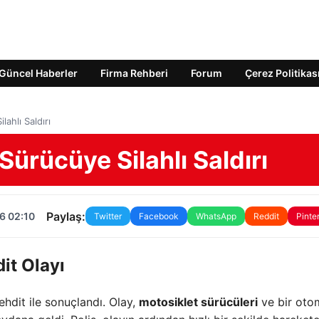
Güncel Haberler
Firma Rehberi
Forum
Çerez Politikas
lahlı Saldırı
 Sürücüye Silahlı Saldırı
Paylaş:
6 02:10
Twitter
Facebook
WhatsApp
Reddit
Pinte
dit Olayı
tehdit ile sonuçlandı. Olay,
motosiklet sürücüleri
ve bir oto