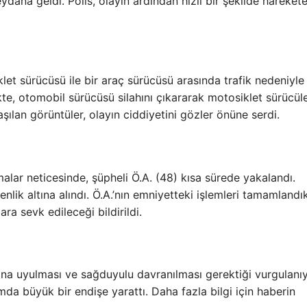
dana geldi. Polis, olayın ardından hızlı bir şekilde hareket
klet sürücüsü ile bir araç sürücüsü arasında trafik nedeniyle 
te, otomobil sürücüsü silahını çıkararak motosiklet sürücül
ılan görüntüler, olayın ciddiyetini gözler önüne serdi.
şmalar neticesinde, şüpheli Ö.A. (48) kısa sürede yakalandı.
enlik altına alındı. Ö.A.’nın emniyetteki işlemleri tamamlandı
a sevk edileceği bildirildi.
rına uyulması ve sağduyulu davranılması gerektiği vurgulanıy
umda büyük bir endişe yarattı. Daha fazla bilgi için haberin