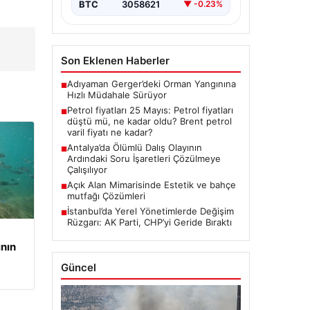
enerji…
BTC
3058621
▼ -0.23%
Son Eklenen Haberler
Adıyaman Gerger’deki Orman Yangınına
■
Hızlı Müdahale Sürüyor
Petrol fiyatları 25 Mayıs: Petrol fiyatları
■
düştü mü, ne kadar oldu? Brent petrol
varil fiyatı ne kadar?
Antalya’da Ölümlü Dalış Olayının
■
Ardındaki Soru İşaretleri Çözülmeye
Çalışılıyor
Açık Alan Mimarisinde Estetik ve bahçe
■
mutfağı Çözümleri
İstanbul’da Yerel Yönetimlerde Değişim
■
Rüzgarı: AK Parti, CHP’yi Geride Bıraktı
ının
Güncel