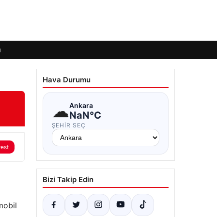
ı
Hava Durumu
☁
Ankara
NaN°C
ŞEHIR SEÇ
rest
Bizi Takip Edin
mobil