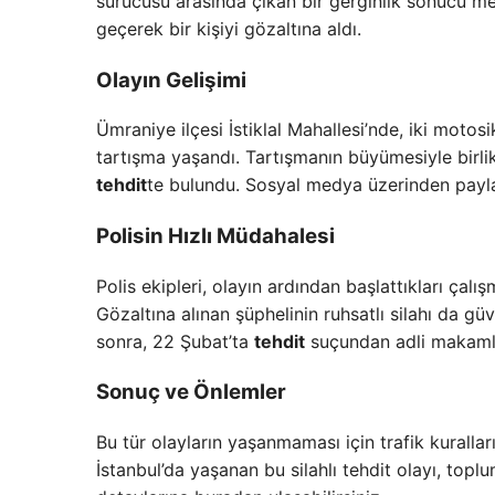
sürücüsü arasında çıkan bir gerginlik sonucu mey
geçerek bir kişiyi gözaltına aldı.
Olayın Gelişimi
Ümraniye ilçesi İstiklal Mahallesi’nde, iki motosi
tartışma yaşandı. Tartışmanın büyümesiyle birlik
tehdit
te bulundu. Sosyal medya üzerinden paylaş
Polisin Hızlı Müdahalesi
Polis ekipleri, olayın ardından başlattıkları çalı
Gözaltına alınan şüphelinin ruhsatlı silahı da güv
sonra, 22 Şubat’ta
tehdit
suçundan adli makamlar
Sonuç ve Önlemler
Bu tür olayların yaşanmaması için trafik kuralla
İstanbul’da yaşanan bu silahlı tehdit olayı, topl