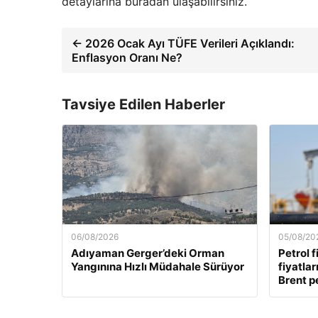
detaylarına buradan ulaşabilirsiniz.
← 2026 Ocak Ayı TÜFE Verileri Açıklandı:
Enflasyon Oranı Ne?
Tavsiye Edilen Haberler
06/08/2026
05/08/20
Adıyaman Gerger’deki Orman
Petrol f
Yangınına Hızlı Müdahale Sürüyor
fiyatla
Brent pe