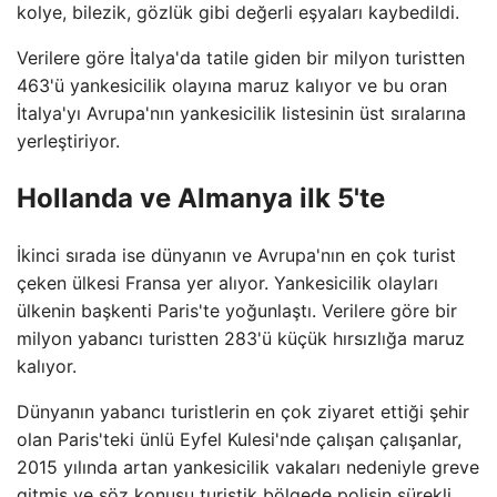
kolye, bilezik, gözlük gibi değerli eşyaları kaybedildi.
Verilere göre İtalya'da tatile giden bir milyon turistten
463'ü yankesicilik olayına maruz kalıyor ve bu oran
İtalya'yı Avrupa'nın yankesicilik listesinin üst sıralarına
yerleştiriyor.
Hollanda ve Almanya ilk 5'te
İkinci sırada ise dünyanın ve Avrupa'nın en çok turist
çeken ülkesi Fransa yer alıyor. Yankesicilik olayları
ülkenin başkenti Paris'te yoğunlaştı. Verilere göre bir
milyon yabancı turistten 283'ü küçük hırsızlığa maruz
kalıyor.
Dünyanın yabancı turistlerin en çok ziyaret ettiği şehir
olan Paris'teki ünlü Eyfel Kulesi'nde çalışan çalışanlar,
2015 yılında artan yankesicilik vakaları nedeniyle greve
gitmiş ve söz konusu turistik bölgede polisin sürekli