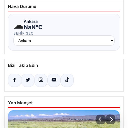
Hava Durumu
☁
Ankara
NaN°C
ŞEHIR SEÇ
Bizi Takip Edin
Yan Manşet