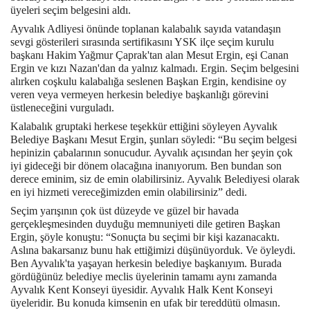
üyeleri seçim belgesini aldı.
Ayvalık Adliyesi önünde toplanan kalabalık sayıda vatandaşın
sevgi gösterileri sırasında sertifikasını YSK ilçe seçim kurulu
başkanı Hakim Yağmur Çaprak'tan alan Mesut Ergin, eşi Canan
Ergin ve kızı Nazan'dan da yalnız kalmadı. Ergin. Seçim belgesini
alırken coşkulu kalabalığa seslenen Başkan Ergin, kendisine oy
veren veya vermeyen herkesin belediye başkanlığı görevini
üstleneceğini vurguladı.
Kalabalık gruptaki herkese teşekkür ettiğini söyleyen Ayvalık
Belediye Başkanı Mesut Ergin, şunları söyledi: “Bu seçim belgesi
hepinizin çabalarının sonucudur. Ayvalık açısından her şeyin çok
iyi gideceği bir dönem olacağına inanıyorum. Ben bundan son
derece eminim, siz de emin olabilirsiniz. Ayvalık Belediyesi olarak
en iyi hizmeti vereceğimizden emin olabilirsiniz” dedi.
Seçim yarışının çok üst düzeyde ve güzel bir havada
gerçekleşmesinden duyduğu memnuniyeti dile getiren Başkan
Ergin, şöyle konuştu: “Sonuçta bu seçimi bir kişi kazanacaktı.
Aslına bakarsanız bunu hak ettiğimizi düşünüyorduk. Ve öyleydi.
Ben Ayvalık'ta yaşayan herkesin belediye başkanıyım. Burada
gördüğünüz belediye meclis üyelerinin tamamı aynı zamanda
Ayvalık Kent Konseyi üyesidir. Ayvalık Halk Kent Konseyi
üyeleridir. Bu konuda kimsenin en ufak bir tereddütü olmasın.