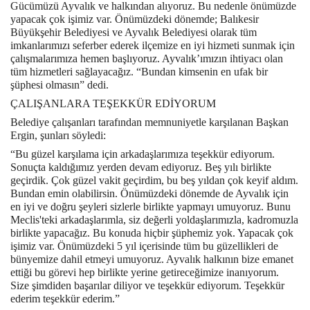
Gücümüzü Ayvalık ve halkından alıyoruz. Bu nedenle önümüzde
yapacak çok işimiz var. Önümüzdeki dönemde; Balıkesir
Büyükşehir Belediyesi ve Ayvalık Belediyesi olarak tüm
imkanlarımızı seferber ederek ilçemize en iyi hizmeti sunmak için
çalışmalarımıza hemen başlıyoruz. Ayvalık’ımızın ihtiyacı olan
tüm hizmetleri sağlayacağız. “Bundan kimsenin en ufak bir
şüphesi olmasın” dedi.
ÇALIŞANLARA TEŞEKKÜR EDİYORUM
Belediye çalışanları tarafından memnuniyetle karşılanan Başkan
Ergin, şunları söyledi:
“Bu güzel karşılama için arkadaşlarımıza teşekkür ediyorum.
Sonuçta kaldığımız yerden devam ediyoruz. Beş yılı birlikte
geçirdik. Çok güzel vakit geçirdim, bu beş yıldan çok keyif aldım.
Bundan emin olabilirsin. Önümüzdeki dönemde de Ayvalık için
en iyi ve doğru şeyleri sizlerle birlikte yapmayı umuyoruz. Bunu
Meclis'teki arkadaşlarımla, siz değerli yoldaşlarımızla, kadromuzla
birlikte yapacağız. Bu konuda hiçbir şüphemiz yok. Yapacak çok
işimiz var. Önümüzdeki 5 yıl içerisinde tüm bu güzellikleri de
bünyemize dahil etmeyi umuyoruz. Ayvalık halkının bize emanet
ettiği bu görevi hep birlikte yerine getireceğimize inanıyorum.
Size şimdiden başarılar diliyor ve teşekkür ediyorum. Teşekkür
ederim teşekkür ederim.”