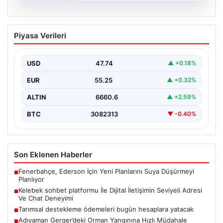
08.08.2026
Kelebek sohbet platformu İle Dijital
Piyasa Verileri
İletişimin Seviyeli Adresi Ve Chat
Deneyimi
USD
47.74
▲ +0.18%
İnternet dünyasında kullanıcıların güvenli bir şekilde
bağlantı oluşturması kritik bir önem ifade etmektedir.
EUR
55.25
▲ +0.32%
Günümüzde…
ALTIN
6660.6
▲ +2.59%
BTC
3082313
▼ -0.40%
Son Eklenen Haberler
Fenerbahçe, Ederson İçin Yeni Planlarını Suya Düşürmeyi
■
Planlıyor
Kelebek sohbet platformu İle Dijital İletişimin Seviyeli Adresi
■
Ve Chat Deneyimi
Tarımsal destekleme ödemeleri bugün hesaplara yatacak
■
Adıyaman Gerger’deki Orman Yangınına Hızlı Müdahale
■