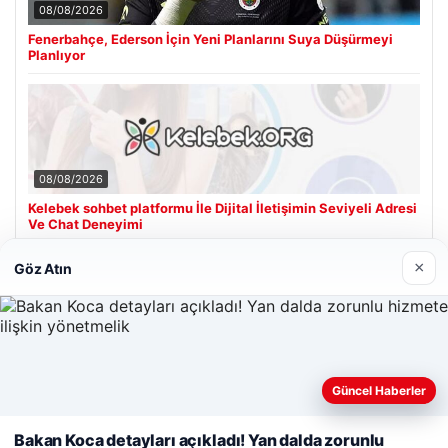
08/08/2026
Fenerbahçe, Ederson İçin Yeni Planlarını Suya Düşürmeyi
Planlıyor
08/08/2026
Kelebek sohbet platformu İle Dijital İletişimin Seviyeli Adresi
Ve Chat Deneyimi
×
Göz Atın
Son Eklenen Firmalar
Hastaş Beton
26/05/2026
Güncel Haberler
Web sitemizi nasıl kullandığınızı daha iyi anlayabilmek,
deneyiminizi kişiselleştirmek ve geliştirmek amacıyla çerezler
Bakan Koca detayları açıkladı! Yan dalda zorunlu
kullanıyoruz.
Çerez Politikamız