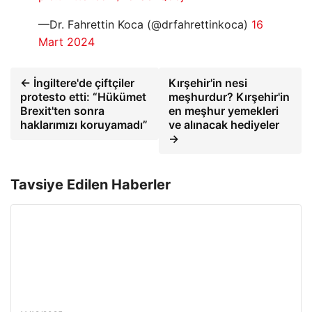
—Dr. Fahrettin Koca (@drfahrettinkoca)
16
Mart 2024
← İngiltere'de çiftçiler
Kırşehir'in nesi
protesto etti: “Hükümet
meşhurdur? Kırşehir'in
Brexit'ten sonra
en meşhur yemekleri
haklarımızı koruyamadı”
ve alınacak hediyeler
→
Tavsiye Edilen Haberler