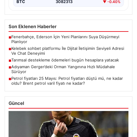
BTC
3082313
▼ -0.40%
Son Eklenen Haberler
Fenerbahçe, Ederson İçin Yeni Planlarını Suya Düşürmeyi
■
Planlıyor
Kelebek sohbet platformu İle Dijital İletişimin Seviyeli Adresi
■
Ve Chat Deneyimi
Tarımsal destekleme ödemeleri bugün hesaplara yatacak
■
Adıyaman Gerger’deki Orman Yangınına Hızlı Müdahale
■
Sürüyor
Petrol fiyatları 25 Mayıs: Petrol fiyatları düştü mü, ne kadar
■
oldu? Brent petrol varil fiyatı ne kadar?
Güncel