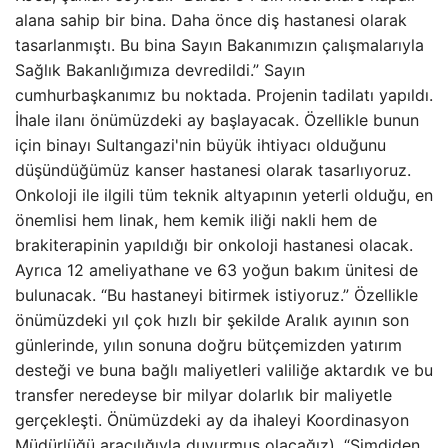
alana sahip bir bina. Daha önce diş hastanesi olarak
tasarlanmıştı. Bu bina Sayın Bakanımızın çalışmalarıyla
Sağlık Bakanlığımıza devredildi.” Sayın
cumhurbaşkanımız bu noktada. Projenin tadilatı yapıldı.
İhale ilanı önümüzdeki ay başlayacak. Özellikle bunun
için binayı Sultangazi'nin büyük ihtiyacı olduğunu
düşündüğümüz kanser hastanesi olarak tasarlıyoruz.
Onkoloji ile ilgili tüm teknik altyapının yeterli olduğu, en
önemlisi hem linak, hem kemik iliği nakli hem de
brakiterapinin yapıldığı bir onkoloji hastanesi olacak.
Ayrıca 12 ameliyathane ve 63 yoğun bakım ünitesi de
bulunacak. “Bu hastaneyi bitirmek istiyoruz.” Özellikle
önümüzdeki yıl çok hızlı bir şekilde Aralık ayının son
günlerinde, yılın sonuna doğru bütçemizden yatırım
desteği ve buna bağlı maliyetleri valiliğe aktardık ve bu
transfer neredeyse bir milyar dolarlık bir maliyetle
gerçekleşti. Önümüzdeki ay da ihaleyi Koordinasyon
Müdürlüğü aracılığıyla duyurmuş olacağız). “Şimdiden