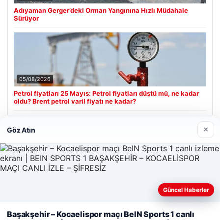
Adıyaman Gerger’deki Orman Yangınına Hızlı Müdahale
Sürüyor
05/08/2026
Petrol fiyatları 25 Mayıs: Petrol fiyatları düştü mü, ne kadar
oldu? Brent petrol varil fiyatı ne kadar?
×
Göz Atın
Son Eklenen Firmalar
Hastaş Beton
26/05/2026
Güncel Haberler
Web sitemizi nasıl kullandığınızı daha iyi anlayabilmek,
Başakşehir – Kocaelispor maçı BeIN Sports 1 canlı
deneyiminizi kişiselleştirmek ve geliştirmek amacıyla çerezler