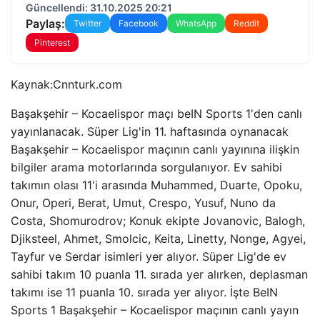
Güncellendi: 31.10.2025 20:21
Paylaş:
Twitter
Facebook
WhatsApp
Reddit
Pinterest
Kaynak:
Cnnturk.com
Başakşehir – Kocaelispor maçı beIN Sports 1'den canlı
yayınlanacak. Süper Lig'in 11. haftasında oynanacak
Başakşehir – Kocaelispor maçının canlı yayınına ilişkin
bilgiler arama motorlarında sorgulanıyor. Ev sahibi
takımın olası 11'i arasında Muhammed, Duarte, Opoku,
Onur, Operi, Berat, Umut, Crespo, Yusuf, Nuno da
Costa, Shomurodrov; Konuk ekipte Jovanovic, Balogh,
Djiksteel, Ahmet, Smolcic, Keita, Linetty, Nonge, Agyei,
Tayfur ve Serdar isimleri yer alıyor. Süper Lig'de ev
sahibi takım 10 puanla 11. sırada yer alırken, deplasman
takımı ise 11 puanla 10. sırada yer alıyor. İşte BeIN
Sports 1 Başakşehir – Kocaelispor maçının canlı yayın