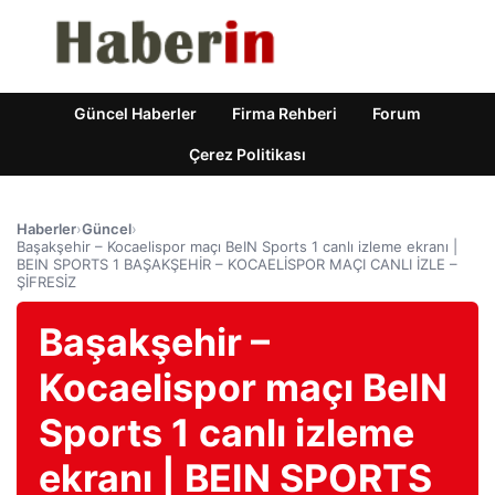
Güncel Haberler
Firma Rehberi
Forum
Çerez Politikası
Haberler
›
Güncel
›
Başakşehir – Kocaelispor maçı BeIN Sports 1 canlı izleme ekranı |
BEIN SPORTS 1 BAŞAKŞEHİR – KOCAELİSPOR MAÇI CANLI İZLE –
ŞİFRESİZ
Başakşehir –
Kocaelispor maçı BeIN
Sports 1 canlı izleme
ekranı | BEIN SPORTS