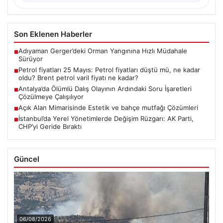
Son Eklenen Haberler
Adıyaman Gerger’deki Orman Yangınına Hızlı Müdahale
■
Sürüyor
Petrol fiyatları 25 Mayıs: Petrol fiyatları düştü mü, ne kadar
■
oldu? Brent petrol varil fiyatı ne kadar?
Antalya’da Ölümlü Dalış Olayının Ardındaki Soru İşaretleri
■
Çözülmeye Çalışılıyor
Açık Alan Mimarisinde Estetik ve bahçe mutfağı Çözümleri
■
İstanbul’da Yerel Yönetimlerde Değişim Rüzgarı: AK Parti,
■
CHP’yi Geride Bıraktı
Güncel
06/08/2026