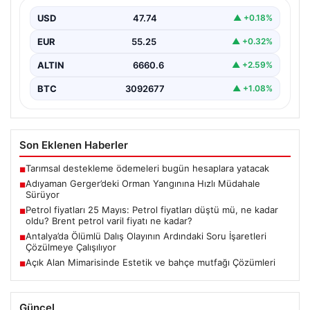
Adıyaman’ın Gerger ilçesinde ormanlık alanda çıkan
yangına müdahale çalışmaları büyük bir titizlikle devam
USD
47.74
▲ +0.18%
ediyor.…
EUR
55.25
▲ +0.32%
ALTIN
6660.6
▲ +2.59%
BTC
3092677
▲ +1.08%
Son Eklenen Haberler
Tarımsal destekleme ödemeleri bugün hesaplara yatacak
■
Adıyaman Gerger’deki Orman Yangınına Hızlı Müdahale
■
Sürüyor
Petrol fiyatları 25 Mayıs: Petrol fiyatları düştü mü, ne kadar
■
oldu? Brent petrol varil fiyatı ne kadar?
Antalya’da Ölümlü Dalış Olayının Ardındaki Soru İşaretleri
■
Çözülmeye Çalışılıyor
Açık Alan Mimarisinde Estetik ve bahçe mutfağı Çözümleri
■
Güncel