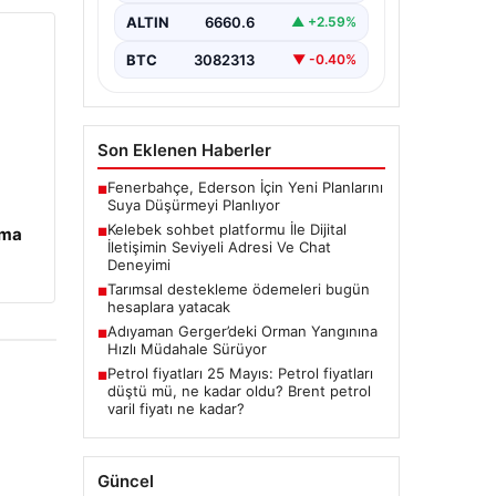
İnternet dünyasında kullanıcıların
güvenli bir şekilde bağlantı
ALTIN
6660.6
▲ +2.59%
oluşturması kritik bir önem ifade
etmektedir. Günümüzde…
BTC
3082313
▼ -0.40%
Son Eklenen Haberler
Fenerbahçe, Ederson İçin Yeni Planlarını
■
Suya Düşürmeyi Planlıyor
Kelebek sohbet platformu İle Dijital
ama
■
İletişimin Seviyeli Adresi Ve Chat
Deneyimi
Tarımsal destekleme ödemeleri bugün
■
hesaplara yatacak
Adıyaman Gerger’deki Orman Yangınına
■
Hızlı Müdahale Sürüyor
Petrol fiyatları 25 Mayıs: Petrol fiyatları
■
düştü mü, ne kadar oldu? Brent petrol
varil fiyatı ne kadar?
Güncel