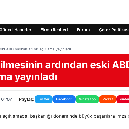
Güncel Haberler
Firma Rehberi
Forum
Çerez Politikas
ski ABD başkanları bir açıklama yayınladı
kilmesinin ardından eski AB
ama yayınladı
Paylaş:
 01:07
Twitter
Facebook
WhatsApp
Reddit
Pinte
azılı açıklamada, başkanlığı döneminde büyük başarılara imza a