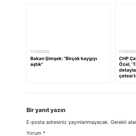
11/12/2025
11/12/202
Bakan Şimşek: “Birçok kaygıyı
CHP Çat
aştık”
Özel, ‘
detaylar
çetesi 
Bir yanıt yazın
E-posta adresiniz yayınlanmayacak.
Gerekli ala
Yorum
*