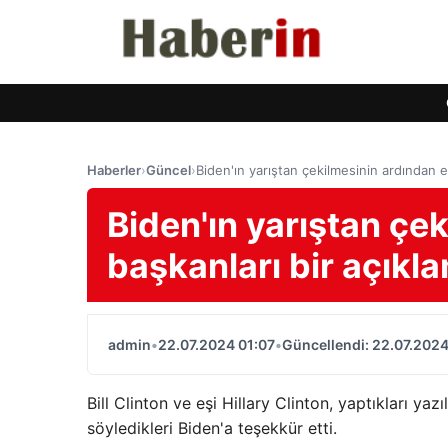
Haberler
›
Güncel
›
Biden'ın yarıştan çekilmesinin ardından e
Biden'ın yarıştan çe
başkanları bir açıkl
admin
•
22.07.2024 01:07
•
Güncellendi: 22.07.2024
Bill Clinton ve eşi Hillary Clinton, yaptıkları y
söyledikleri Biden'a teşekkür etti.