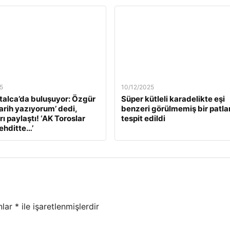
5
10/12/2025
alca’da buluşuyor: Özgür
Süper kütleli karadelikte eşi
Tarih yazıyorum’ dedi,
benzeri görülmemiş bir patl
ı paylaştı! ‘AK Toroslar
tespit edildi
tehditte…’
nlar
*
ile işaretlenmişlerdir