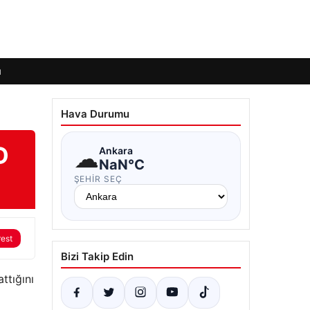
ı
Hava Durumu
D
☁
Ankara
NaN°C
ŞEHIR SEÇ
rest
Bizi Takip Edin
ttığını