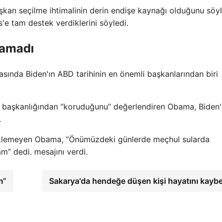
kan seçilme ihtimalinin derin endişe kaynağı olduğunu söy
'e tam destek verdiklerini söyledi.
lamadı
sında Biden'ın ABD tarihinin en önemli başkanlarından biri
'ın başkanlığından “koruduğunu” değerlendiren Obama, Biden'
.
teklemeyen Obama, “Önümüzdeki günlerde meçhul sularda
m” dedi. mesajını verdi.
m”
Sakarya'da hendeğe düşen kişi hayatını kaybe