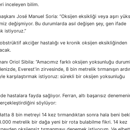
ri inceleyen bilim.
şkanı José Manuel Soria: “Oksijen eksikliği veya aşırı yüks
miz değişmiyor. Bu durumlarda asıl değişen şey, gen ifade
k istiyoruz.”
bstrüktif akciğer hastalığı ve kronik oksijen eksikliğinden
lacak.
anı Oriol Sibila: “Amacımız farklı oksijen yoksunluğu durum
nizde, Everest'in zirvesinde, 8 bin metrelik tırmanışın ard
iyle karşılaştırmak istiyoruz: sürekli bir oksijen yoksunluğu
de hastalara fayda sağlıyor. Ferran, altı başarısız denemeni
erçekleştirdiğini söylüyor:
Hatta 8 bin metreyi 14 kez tırmandıktan sonra hala beni bek
000 metrelik bir dağa yeni bir rota bulabilme fikri. 14 kez
zeyden oksijensiz tırmanmayı denemek istiyorum. Ve elbet