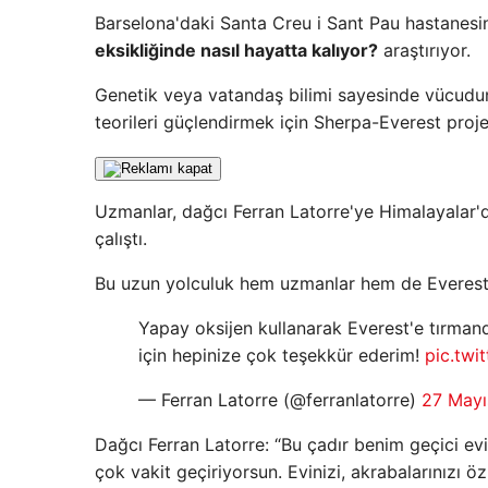
Barselona'daki Santa Creu i Sant Pau hastanesi
eksikliğinde nasıl hayatta kalıyor?
araştırıyor.
Genetik veya vatandaş bilimi sayesinde vücudun
teorileri güçlendirmek için Sherpa-Everest pro
Uzmanlar, dağcı Ferran Latorre'ye Himalayalar'd
çalıştı.
Bu uzun yolculuk hem uzmanlar hem de Everest'e
Yapay oksijen kullanarak Everest'e tırman
için hepinize çok teşekkür ederim!
pic.twi
— Ferran Latorre (@ferranlatorre)
27 Mayı
Dağcı Ferran Latorre: “Bu çadır benim geçici evi
çok vakit geçiriyorsun. Evinizi, akrabalarınızı ö