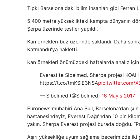
Tıpkı Barselona'daki bilim insanları gibi Ferran 
5.400 metre yükseklikteki kampta dünyanın dör
Şerpa üzerinde testler yapıldı.
Kan örnekleri buz üzerinde saklandı. Daha sonr
Katmandu'ya nakletti.
Kan örnekleri önümüzdeki haftalarda analiz için
Everest'te Sibelmed. Sherpa projesi KOAH ha
https://t.co/tmKSlE3NSA
pic.twitter.com/
— Sibelmed (@Sibelmed)
16 Mayıs 2017
Euronews muhabiri Ana Buil, Barselona'dan şunla
hastanesindeyiz, Everest Dağı'ndan 10 bin kilo
yakın. Sherpa Everest projesi burada doğdu. “Pr
Aşırı yüksekliğe uyum sağlama becerimizde iki g