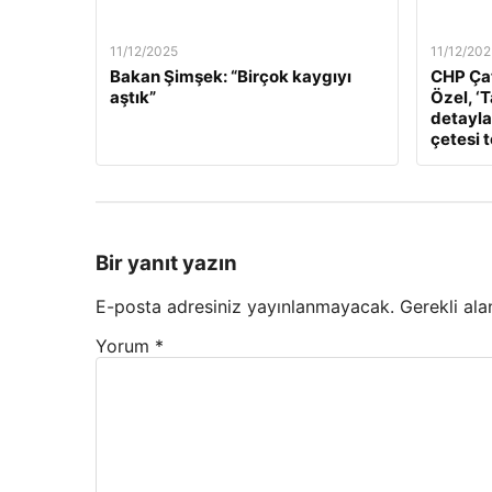
11/12/2025
11/12/202
Bakan Şimşek: “Birçok kaygıyı
CHP Çat
aştık”
Özel, ‘
detaylar
çetesi 
Bir yanıt yazın
E-posta adresiniz yayınlanmayacak.
Gerekli ala
Yorum
*