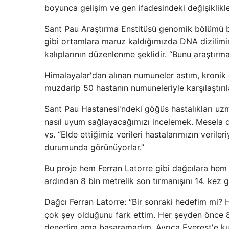
boyunca gelişim ve gen ifadesindeki değişiklikle
Sant Pau Araştırma Enstitüsü genomik bölümü ba
gibi ortamlara maruz kaldığımızda DNA dizilimi
kalıplarının düzenlenme şeklidir. “Bunu araştırma
Himalayalar'dan alınan numuneler astım, kronik o
muzdarip 50 hastanın numuneleriyle karşılaştırı
Sant Pau Hastanesi'ndeki göğüs hastalıkları uzm
nasıl uyum sağlayacağımızı incelemek. Mesela de
vs. “Elde ettiğimiz verileri hastalarımızın veriler
durumunda görünüyorlar.”
Bu proje hem Ferran Latorre gibi dağcılara hem 
ardından 8 bin metrelik son tırmanışını 14. kez g
Dağcı Ferran Latorre: “Bir sonraki hedefim mi? 
çok şey olduğunu fark ettim. Her şeyden önce 8.
denedim ama başaramadım. Ayrıca Everest'e ku