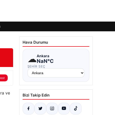
ı
Hava Durumu
☁
Ankara
NaN°C
ŞEHIR SEÇ
rest
ara ve
Bizi Takip Edin