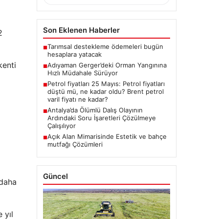
Son Eklenen Haberler
2
Tarımsal destekleme ödemeleri bugün
■
hesaplara yatacak
kenti
Adıyaman Gerger’deki Orman Yangınına
■
Hızlı Müdahale Sürüyor
Petrol fiyatları 25 Mayıs: Petrol fiyatları
■
düştü mü, ne kadar oldu? Brent petrol
varil fiyatı ne kadar?
Antalya’da Ölümlü Dalış Olayının
■
Ardındaki Soru İşaretleri Çözülmeye
Çalışılıyor
Açık Alan Mimarisinde Estetik ve bahçe
■
mutfağı Çözümleri
Güncel
 daha
 yıl