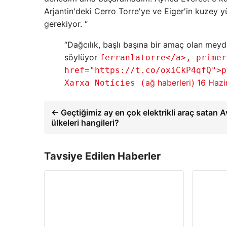
Arjantin'deki Cerro Torre'ye ve Eiger'in kuze
gerekiyor. “
“Dağcılık, başlı başına bir amaç olan me
söylüyor
ferranlatorre</a>, primer
href="https://t.co/oxiCkP4qfQ">p
ağ haberleri)
16 Hazi
Xarxa Notícies (
← Geçtiğimiz ay en çok elektrikli araç satan 
ülkeleri hangileri?
Tavsiye Edilen Haberler