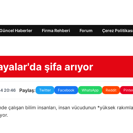
Güncel Haberler
Firma Rehberi
Forum
Çerez Politikas
ayalar'da şifa arıyor
Paylaş:
24 20:46
Twitter
Facebook
WhatsApp
Reddit
Pinte
de çalışan bilim insanları, insan vücudunun *yüksek rakıml
yor.