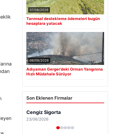
07/08/2026
eklik
Tarımsal destekleme ödemeleri bugün
hesaplara yatacak
06/08/2026
larına
Adıyaman Gerger’deki Orman Yangınına
ından
Hızlı Müdahale Sürüyor
Son Eklenen Firmalar
n
Cengiz Sigorta
leyen
23/06/2026
te