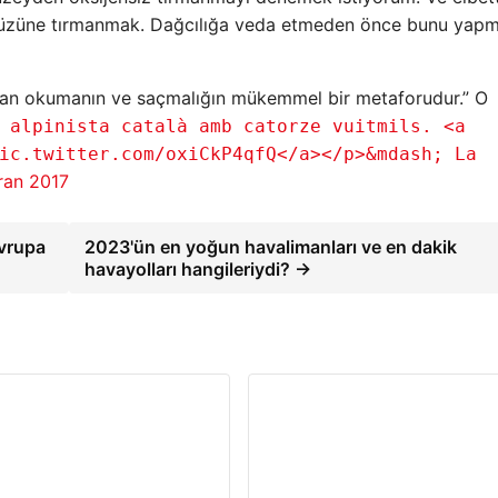
y yüzüne tırmanmak. Dağcılığa veda etmeden önce bunu ya
ydan okumanın ve saçmalığın mükemmel bir metaforudur.” O
 alpinista català amb catorze vuitmils. <a
ic.twitter.com/oxiCkP4qfQ</a></p>&mdash; La
ran 2017
Avrupa
2023'ün en yoğun havalimanları ve en dakik
havayolları hangileriydi? →