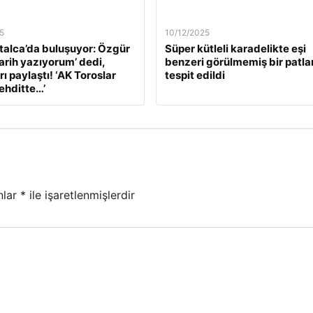
5
10/12/2025
alca’da buluşuyor: Özgür
Süper kütleli karadelikte eşi
Tarih yazıyorum’ dedi,
benzeri görülmemiş bir patl
ı paylaştı! ‘AK Toroslar
tespit edildi
tehditte…’
nlar
*
ile işaretlenmişlerdir