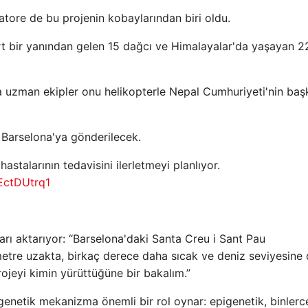
Latore de bu projenin kobaylarından biri oldu.
t bir yanından gelen 15 dağcı ve Himalayalar'da yaşayan 2
a uzman ekipler onu helikopterle Nepal Cumhuriyeti'nin baş
 Barselona'ya gönderilecek.
stalarının tedavisini ilerletmeyi planlıyor.
XEctDUtrq1
rı aktarıyor: “Barselona'daki Santa Creu i Sant Pau
metre uzakta, birkaç derece daha sıcak ve deniz seviyesine
ojeyi kimin yürüttüğüne bir bakalım.”
enetik mekanizma önemli bir rol oynar: epigenetik, binlerce