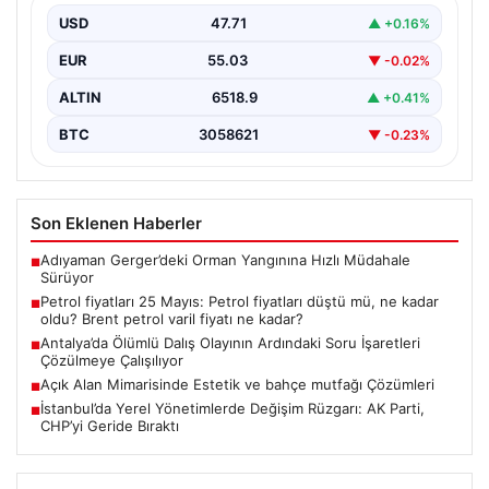
USD
47.71
▲ +0.16%
{“title”: “Petrol fiyatları 25 Mayıs: Güncel petrol fiyatları
ve gelişmeler”, “content”: “ Küresel enerji…
EUR
55.03
▼ -0.02%
ALTIN
6518.9
▲ +0.41%
BTC
3058621
▼ -0.23%
Son Eklenen Haberler
Adıyaman Gerger’deki Orman Yangınına Hızlı Müdahale
■
Sürüyor
Petrol fiyatları 25 Mayıs: Petrol fiyatları düştü mü, ne kadar
■
oldu? Brent petrol varil fiyatı ne kadar?
Antalya’da Ölümlü Dalış Olayının Ardındaki Soru İşaretleri
■
Çözülmeye Çalışılıyor
Açık Alan Mimarisinde Estetik ve bahçe mutfağı Çözümleri
■
İstanbul’da Yerel Yönetimlerde Değişim Rüzgarı: AK Parti,
■
CHP’yi Geride Bıraktı