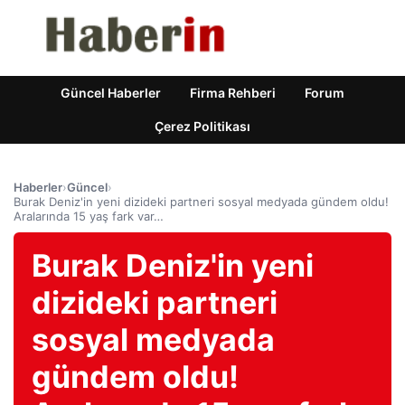
Güncel Haberler
Firma Rehberi
Forum
Çerez Politikası
Haberler
›
Güncel
›
Burak Deniz'in yeni dizideki partneri sosyal medyada gündem oldu!
Aralarında 15 yaş fark var…
Burak Deniz'in yeni
dizideki partneri
sosyal medyada
gündem oldu!