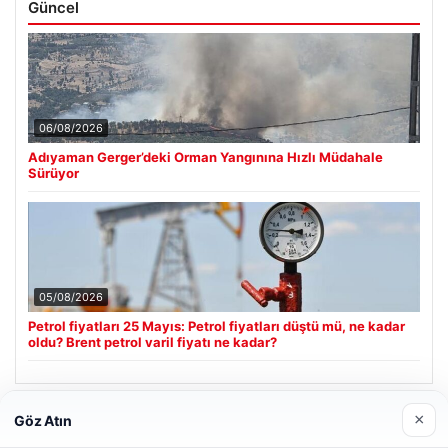
Güncel
06/08/2026
Adıyaman Gerger’deki Orman Yangınına Hızlı Müdahale
Sürüyor
05/08/2026
Petrol fiyatları 25 Mayıs: Petrol fiyatları düştü mü, ne kadar
oldu? Brent petrol varil fiyatı ne kadar?
×
Göz Atın
Son Eklenen Firmalar