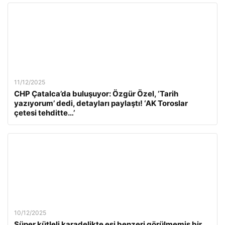
11/12/2025
CHP Çatalca’da buluşuyor: Özgür Özel, ‘Tarih
yazıyorum’ dedi, detayları paylaştı! ‘AK Toroslar
çetesi tehditte…’
10/12/2025
Süper kütleli karadelikte eşi benzeri görülmemiş bir