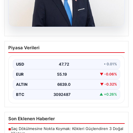
09.08.2026
Avusturya Şansölyesi Christian
Piyasa Verileri
Stocker Türkiye’ye Resmi Ziyarette
Bulunacak
USD
47.72
• 0.01%
Avusturya Şansölyesi Christian Stocker, yarın Türkiye’ye
önemli bir resmi ziyaret gerçekleştirecek.
EUR
55.19
▼ -0.06%
Cumhurbaşkanlığı İletişim Başkanı…
ALTIN
6639.0
▼ -0.32%
BTC
3092487
▲ +0.26%
Son Eklenen Haberler
Saç Dökülmesine Nokta Koymak: Kökleri Güçlendiren 3 Doğal
■