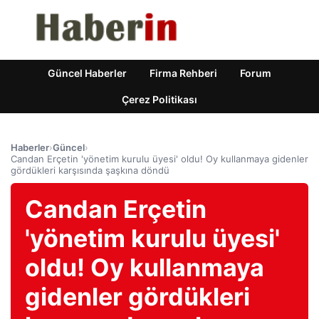
Güncel Haberler
Firma Rehberi
Forum
Çerez Politikası
Haberler
›
Güncel
›
Candan Erçetin 'yönetim kurulu üyesi' oldu! Oy kullanmaya gidenler
gördükleri karşısında şaşkına döndü
Candan Erçetin
'yönetim kurulu üyesi'
oldu! Oy kullanmaya
gidenler gördükleri