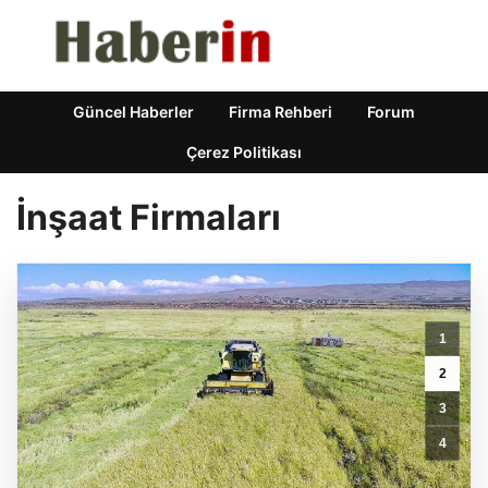
Güncel Haberler
Firma Rehberi
Forum
Çerez Politikası
İnşaat Firmaları
1
2
3
4
Ladiksan