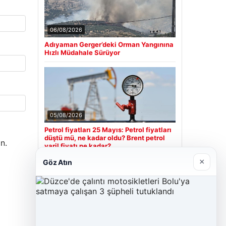
06/08/2026
Adıyaman Gerger’deki Orman Yangınına
Hızlı Müdahale Sürüyor
05/08/2026
Petrol fiyatları 25 Mayıs: Petrol fiyatları
düştü mü, ne kadar oldu? Brent petrol
n.
varil fiyatı ne kadar?
×
Göz Atın
Son Eklenen Firmalar
Cengiz Sigorta
23/06/2026