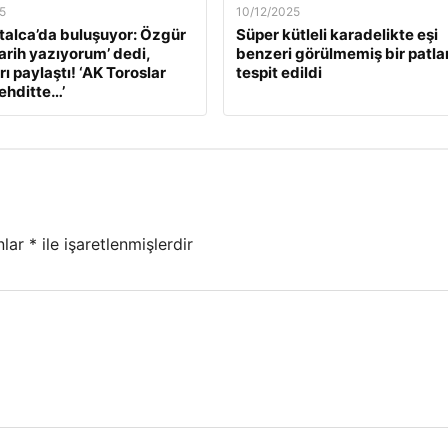
5
10/12/2025
alca’da buluşuyor: Özgür
Süper kütleli karadelikte eşi
Tarih yazıyorum’ dedi,
benzeri görülmemiş bir patl
ı paylaştı! ‘AK Toroslar
tespit edildi
tehditte…’
nlar
*
ile işaretlenmişlerdir