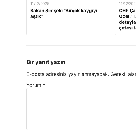
11/12/2025
11/12/202
Bakan Şimşek: “Birçok kaygıyı
CHP Çat
aştık”
Özel, ‘
detaylar
çetesi 
Bir yanıt yazın
E-posta adresiniz yayınlanmayacak.
Gerekli ala
Yorum
*