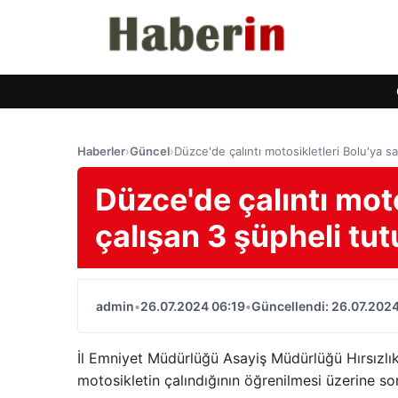
Haberler
›
Güncel
›
Düzce'de çalıntı motosikletleri Bolu'ya s
Düzce'de çalıntı mot
çalışan 3 şüpheli tut
admin
•
26.07.2024 06:19
•
Güncellendi: 26.07.2024
İl Emniyet Müdürlüğü Asayiş Müdürlüğü Hırsızlık
motosikletin çalındığının öğrenilmesi üzerine so