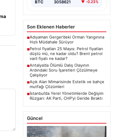
enerji…
BTC
3058621
▼ -0.23%
ama
Son Eklenen Haberler
Adıyaman Gerger’deki Orman Yangınına
■
Hızlı Müdahale Sürüyor
Petrol fiyatları 25 Mayıs: Petrol fiyatları
■
düştü mü, ne kadar oldu? Brent petrol
varil fiyatı ne kadar?
Antalya’da Ölümlü Dalış Olayının
■
Ardındaki Soru İşaretleri Çözülmeye
Çalışılıyor
Açık Alan Mimarisinde Estetik ve bahçe
■
mutfağı Çözümleri
İstanbul’da Yerel Yönetimlerde Değişim
■
Rüzgarı: AK Parti, CHP’yi Geride Bıraktı
Güncel