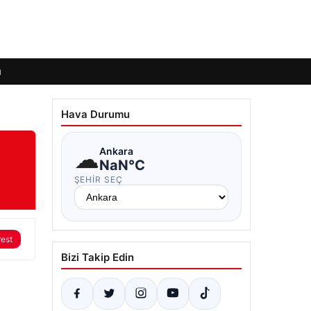
ı
Hava Durumu
☁
Ankara
NaN°C
ŞEHIR SEÇ
rest
Bizi Takip Edin