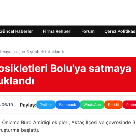
Güncel Haberler
Firma Rehberi
Forum
Çerez Politikas
atmaya çalışan 3 şüpheli tutuklandı
osikletleri Bolu'ya satmaya
uklandı
Paylaş:
 06:19
Twitter
Facebook
WhatsApp
Reddit
Pinte
 Önleme Büro Amirliği ekipleri, Aktaş İlçesi ve çevresinde 3
ruşturma başlattı.