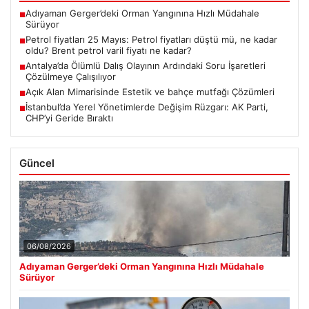
Adıyaman Gerger’deki Orman Yangınına Hızlı Müdahale
■
Sürüyor
Petrol fiyatları 25 Mayıs: Petrol fiyatları düştü mü, ne kadar
■
oldu? Brent petrol varil fiyatı ne kadar?
Antalya’da Ölümlü Dalış Olayının Ardındaki Soru İşaretleri
■
Çözülmeye Çalışılıyor
Açık Alan Mimarisinde Estetik ve bahçe mutfağı Çözümleri
■
İstanbul’da Yerel Yönetimlerde Değişim Rüzgarı: AK Parti,
■
CHP’yi Geride Bıraktı
Güncel
06/08/2026
Adıyaman Gerger’deki Orman Yangınına Hızlı Müdahale
Sürüyor