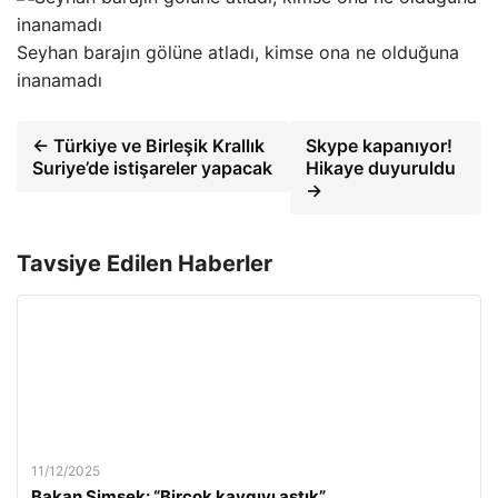
Seyhan barajın gölüne atladı, kimse ona ne olduğuna
inanamadı
← Türkiye ve Birleşik Krallık
Skype kapanıyor!
Suriye’de istişareler yapacak
Hikaye duyuruldu
→
Tavsiye Edilen Haberler
11/12/2025
Bakan Şimşek: “Birçok kaygıyı aştık”