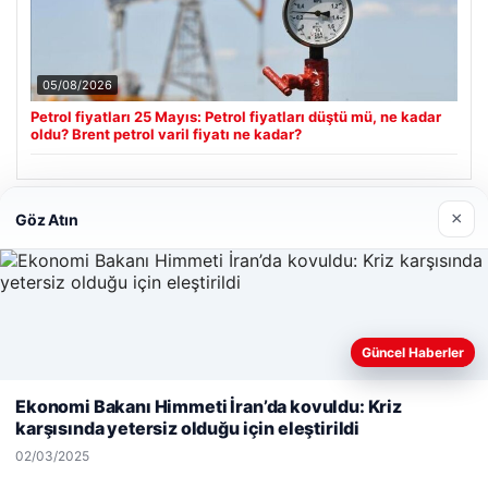
05/08/2026
Petrol fiyatları 25 Mayıs: Petrol fiyatları düştü mü, ne kadar
oldu? Brent petrol varil fiyatı ne kadar?
×
Göz Atın
Son Eklenen Firmalar
Güncel Haberler
Web sitemizi nasıl kullandığınızı daha iyi anlayabilmek,
deneyiminizi kişiselleştirmek ve geliştirmek amacıyla çerezler
Ekonomi Bakanı Himmeti İran’da kovuldu: Kriz
kullanıyoruz.
Çerez Politikamız
karşısında yetersiz olduğu için eleştirildi
Reddet
Kabul Et
02/03/2025