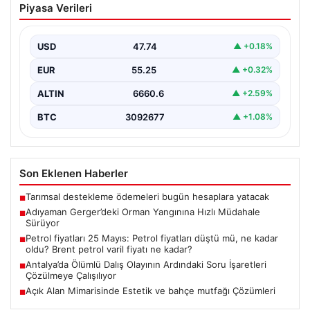
Piyasa Verileri
Hızlı Müdahale Sürüyor
Adıyaman’ın Gerger ilçesinde ormanlık alanda çıkan
yangına müdahale çalışmaları büyük bir titizlikle devam
USD
47.74
▲ +0.18%
ediyor.…
EUR
55.25
▲ +0.32%
ALTIN
6660.6
▲ +2.59%
BTC
3092677
▲ +1.08%
Son Eklenen Haberler
Tarımsal destekleme ödemeleri bugün hesaplara yatacak
■
Adıyaman Gerger’deki Orman Yangınına Hızlı Müdahale
■
Sürüyor
Petrol fiyatları 25 Mayıs: Petrol fiyatları düştü mü, ne kadar
■
oldu? Brent petrol varil fiyatı ne kadar?
Antalya’da Ölümlü Dalış Olayının Ardındaki Soru İşaretleri
■
Çözülmeye Çalışılıyor
Açık Alan Mimarisinde Estetik ve bahçe mutfağı Çözümleri
■