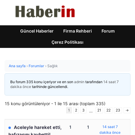
Güncel Haberler
Firma Rehberi
Forum
Çerez Politikası
Ana sayfa
›
Forumlar
›
Sağlık
Bu forum 335 konu içeriyor ve en son
admin
tarafından
14 saat 7
dakika önce
tarihinde güncellendi.
15 konu görüntüleniyor - 1 ile 15 arası (toplam 335)
1
2
3
21
22
23
→
…
Aceleyle hareket etti,
1
1
14 saat 7
dakika önce
hafızasını kaybetti!