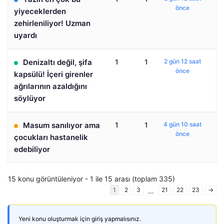
önce
yiyeceklerden
zehirleniliyor! Uzman
uyardı
Denizaltı değil, şifa
1
1
2 gün 12 saat
önce
kapsülü! İçeri girenler
ağrılarının azaldığını
söylüyor
Masum sanılıyor ama
1
1
4 gün 10 saat
önce
çocukları hastanelik
edebiliyor
15 konu görüntüleniyor - 1 ile 15 arası (toplam 335)
1
2
3
21
22
23
→
…
Yeni konu oluşturmak için giriş yapmalısınız.