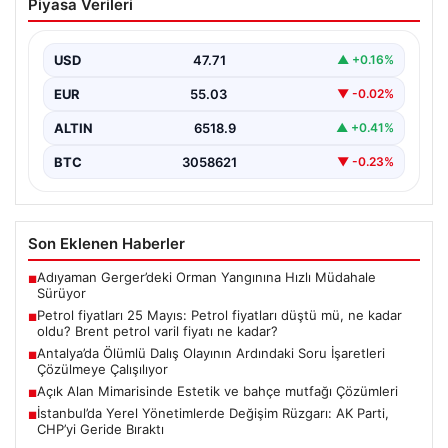
Piyasa Verileri
düştü mü, ne kadar oldu? Brent petrol
varil fiyatı ne kadar?
USD
47.71
▲ +0.16%
{"title": "Petrol fiyatları 25 Mayıs: Güncel petrol fiyatları
ve gelişmeler", "content": "Küresel enerji
EUR
55.03
▼ -0.02%
piyasalarında…
ALTIN
6518.9
▲ +0.41%
BTC
3058621
▼ -0.23%
Son Eklenen Haberler
Adıyaman Gerger’deki Orman Yangınına Hızlı Müdahale
■
Sürüyor
Petrol fiyatları 25 Mayıs: Petrol fiyatları düştü mü, ne kadar
■
oldu? Brent petrol varil fiyatı ne kadar?
Antalya’da Ölümlü Dalış Olayının Ardındaki Soru İşaretleri
■
Çözülmeye Çalışılıyor
Açık Alan Mimarisinde Estetik ve bahçe mutfağı Çözümleri
■
İstanbul’da Yerel Yönetimlerde Değişim Rüzgarı: AK Parti,
■
CHP’yi Geride Bıraktı