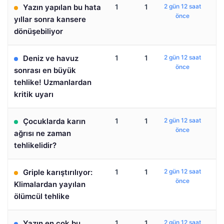
Yazın yapılan bu hata
1
1
2 gün 12 saat
önce
yıllar sonra kansere
dönüşebiliyor
Deniz ve havuz
1
1
2 gün 12 saat
önce
sonrası en büyük
tehlike! Uzmanlardan
kritik uyarı
Çocuklarda karın
1
1
2 gün 12 saat
önce
ağrısı ne zaman
tehlikelidir?
Griple karıştırılıyor:
1
1
2 gün 12 saat
önce
Klimalardan yayılan
ölümcül tehlike
Yazın en çok bu
1
1
2 gün 12 saat