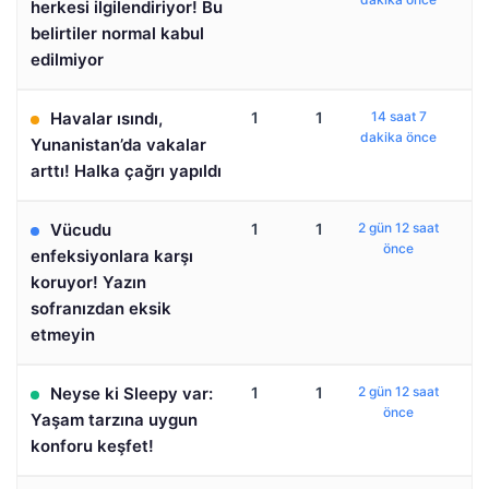
herkesi ilgilendiriyor! Bu
belirtiler normal kabul
edilmiyor
Havalar ısındı,
1
1
14 saat 7
dakika önce
Yunanistan’da vakalar
arttı! Halka çağrı yapıldı
Vücudu
1
1
2 gün 12 saat
önce
enfeksiyonlara karşı
koruyor! Yazın
sofranızdan eksik
etmeyin
Neyse ki Sleepy var:
1
1
2 gün 12 saat
önce
Yaşam tarzına uygun
konforu keşfet!