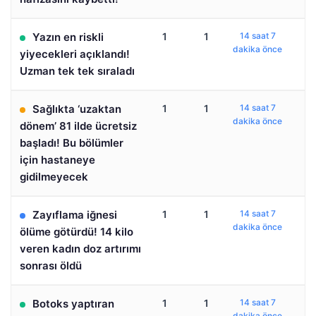
Yazın en riskli
1
1
14 saat 7
dakika önce
yiyecekleri açıklandı!
Uzman tek tek sıraladı
Sağlıkta ‘uzaktan
1
1
14 saat 7
dakika önce
dönem’ 81 ilde ücretsiz
başladı! Bu bölümler
için hastaneye
gidilmeyecek
Zayıflama iğnesi
1
1
14 saat 7
dakika önce
ölüme götürdü! 14 kilo
veren kadın doz artırımı
sonrası öldü
Botoks yaptıran
1
1
14 saat 7
dakika önce