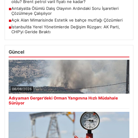
oldu? Brent petrol varil fiyatı ne kadar?
Antalya’da Ölümlü Dalış Olayının Ardındaki Soru İşaretleri
■
Çözülmeye Çalışılıyor
Açık Alan Mimarisinde Estetik ve bahçe mutfağı Çözümleri
■
İstanbul’da Yerel Yönetimlerde Değişim Rüzgarı: AK Parti,
■
CHP’yi Geride Bıraktı
Güncel
06/08/2026
Adıyaman Gerger’deki Orman Yangınına Hızlı Müdahale
Sürüyor