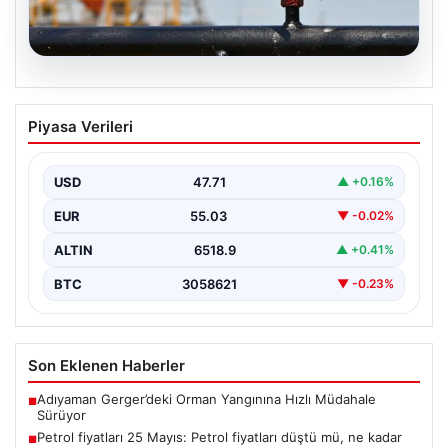
05.08.2026
Petrol fiyatları 25 Mayıs: Petrol fiyatları
Piyasa Verileri
düştü mü, ne kadar oldu? Brent petrol
varil fiyatı ne kadar?
USD
47.71
▲ +0.16%
{"title": "Petrol fiyatları 25 Mayıs: Güncel petrol fiyatları
ve gelişmeler", "content": "Küresel enerji
EUR
55.03
▼ -0.02%
piyasalarında…
ALTIN
6518.9
▲ +0.41%
BTC
3058621
▼ -0.23%
Son Eklenen Haberler
Adıyaman Gerger’deki Orman Yangınına Hızlı Müdahale
■
Sürüyor
Petrol fiyatları 25 Mayıs: Petrol fiyatları düştü mü, ne kadar
■