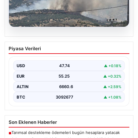
06.08.2026
Adıyaman Gerger’deki Orman Yangınına
Piyasa Verileri
Hızlı Müdahale Sürüyor
Adıyaman'ın Gerger ilçesinde ormanlık alanda çıkan
yangına müdahale çalışmaları büyük bir titizlikle devam
USD
47.74
▲ +0.18%
ediyor.…
EUR
55.25
▲ +0.32%
ALTIN
6660.6
▲ +2.59%
BTC
3092677
▲ +1.08%
Son Eklenen Haberler
Tarımsal destekleme ödemeleri bugün hesaplara yatacak
■