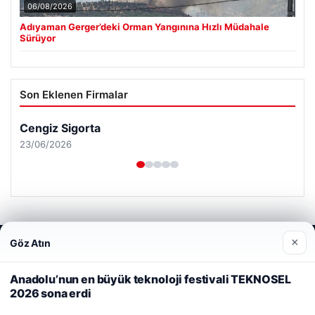
06/08/2026
Adıyaman Gerger’deki Orman Yangınına Hızlı Müdahale
Sürüyor
Son Eklenen Firmalar
Cengiz Sigorta
23/06/2026
×
Göz Atın
Web sitemizi nasıl kullandığınızı daha iyi anlayabilmek,
© 2026 Haberiniz Olsun – Güncel Haberler
deneyiminizi kişiselleştirmek ve geliştirmek amacıyla çerezler
kullanıyoruz.
Çerez Politikamız
Anadolu’nun en büyük teknoloji festivali TEKNOSEL
Yeminli Tercüman
|
Malta Dil Okulu
|
lemagrup.com.tr
2026 sona erdi
Reddet
Kabul Et
ipto
 giriş
 İzle
cio