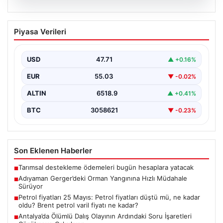
06.08.2026
Adıyaman Gerger’deki Orman Yangınına
Piyasa Verileri
Hızlı Müdahale Sürüyor
Adıyaman'ın Gerger ilçesinde ormanlık alanda çıkan
yangına müdahale çalışmaları büyük bir titizlikle devam
USD
47.71
▲ +0.16%
ediyor.…
EUR
55.03
▼ -0.02%
ALTIN
6518.9
▲ +0.41%
BTC
3058621
▼ -0.23%
Son Eklenen Haberler
Tarımsal destekleme ödemeleri bugün hesaplara yatacak
■
Adıyaman Gerger’deki Orman Yangınına Hızlı Müdahale
■
Sürüyor
Petrol fiyatları 25 Mayıs: Petrol fiyatları düştü mü, ne kadar
■
oldu? Brent petrol varil fiyatı ne kadar?
Antalya’da Ölümlü Dalış Olayının Ardındaki Soru İşaretleri
■