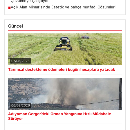
Çözülmeye Çalışılıyor
Açık Alan Mimarisinde Estetik ve bahçe mutfağı Çözümleri
■
Güncel
07/08/2026
Tarımsal destekleme ödemeleri bugün hesaplara yatacak
06/08/2026
Adıyaman Gerger’deki Orman Yangınına Hızlı Müdahale
Sürüyor