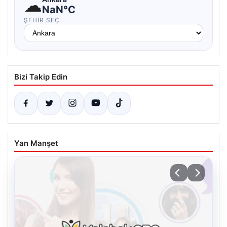
☁
NaN°C
ŞEHIR SEÇ
Bizi Takip Edin
Yan Manşet