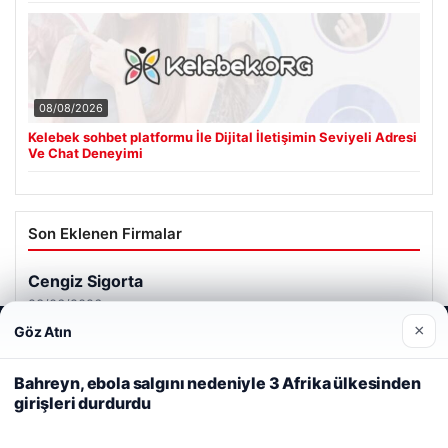
08/08/2026
Kelebek sohbet platformu İle Dijital İletişimin Seviyeli Adresi
Ve Chat Deneyimi
Son Eklenen Firmalar
Cengiz Sigorta
23/06/2026
×
Göz Atın
Web sitemizi nasıl kullandığınızı daha iyi anlayabilmek,
deneyiminizi kişiselleştirmek ve geliştirmek amacıyla çerezler
kullanıyoruz.
Çerez Politikamız
Bahreyn, ebola salgını nedeniyle 3 Afrika ülkesinden
girişleri durdurdu
Reddet
Kabul Et