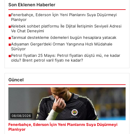
Son Eklenen Haberler
Fenerbahçe, Ederson İçin Yeni Planlarını Suya Düşürmeyi
■
Planlıyor
Kelebek sohbet platformu İle Dijital İletişimin Seviyeli Adresi
■
Ve Chat Deneyimi
Tarımsal destekleme ödemeleri bugün hesaplara yatacak
■
Adıyaman Gerger’deki Orman Yangınına Hızlı Müdahale
■
Sürüyor
Petrol fiyatları 25 Mayıs: Petrol fiyatları düştü mü, ne kadar
■
oldu? Brent petrol varil fiyatı ne kadar?
Güncel
08/08/2026
Fenerbahçe, Ederson İçin Yeni Planlarını Suya Düşürmeyi
Planlıyor