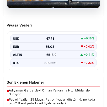
05.08.2026
Petrol fiyatları 25 Mayıs: Petrol fiyatları
Piyasa Verileri
düştü mü, ne kadar oldu? Brent petrol
varil fiyatı ne kadar?
USD
47.71
▲ +0.16%
{"title": "Petrol fiyatları 25 Mayıs: Güncel petrol fiyatları
ve gelişmeler", "content": "Küresel enerji
EUR
55.03
▼ -0.02%
piyasalarında…
ALTIN
6518.9
▲ +0.41%
BTC
3058621
▼ -0.23%
Son Eklenen Haberler
Adıyaman Gerger’deki Orman Yangınına Hızlı Müdahale
■
Sürüyor
Petrol fiyatları 25 Mayıs: Petrol fiyatları düştü mü, ne kadar
■
oldu? Brent petrol varil fiyatı ne kadar?