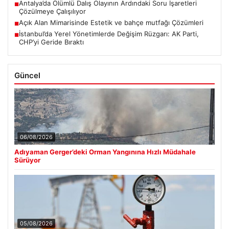
Antalya’da Ölümlü Dalış Olayının Ardındaki Soru İşaretleri
■
Çözülmeye Çalışılıyor
Açık Alan Mimarisinde Estetik ve bahçe mutfağı Çözümleri
■
İstanbul’da Yerel Yönetimlerde Değişim Rüzgarı: AK Parti,
■
CHP’yi Geride Bıraktı
Güncel
06/08/2026
Adıyaman Gerger’deki Orman Yangınına Hızlı Müdahale
Sürüyor
05/08/2026