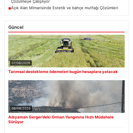
Çözülmeye Çalışılıyor
Açık Alan Mimarisinde Estetik ve bahçe mutfağı Çözümleri
■
Güncel
07/08/2026
Tarımsal destekleme ödemeleri bugün hesaplara yatacak
06/08/2026
Adıyaman Gerger’deki Orman Yangınına Hızlı Müdahale
Sürüyor