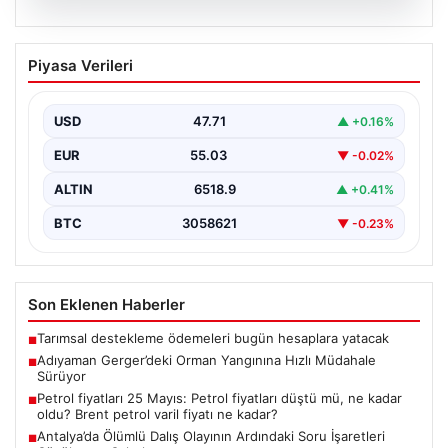
06.08.2026
Adıyaman Gerger’deki Orman Yangınına
Piyasa Verileri
Hızlı Müdahale Sürüyor
Adıyaman'ın Gerger ilçesinde ormanlık alanda çıkan
yangına müdahale çalışmaları büyük bir titizlikle devam
USD
47.71
▲ +0.16%
ediyor.…
EUR
55.03
▼ -0.02%
ALTIN
6518.9
▲ +0.41%
BTC
3058621
▼ -0.23%
Son Eklenen Haberler
Tarımsal destekleme ödemeleri bugün hesaplara yatacak
■
Adıyaman Gerger’deki Orman Yangınına Hızlı Müdahale
■
Sürüyor
Petrol fiyatları 25 Mayıs: Petrol fiyatları düştü mü, ne kadar
■
oldu? Brent petrol varil fiyatı ne kadar?
Antalya’da Ölümlü Dalış Olayının Ardındaki Soru İşaretleri
■